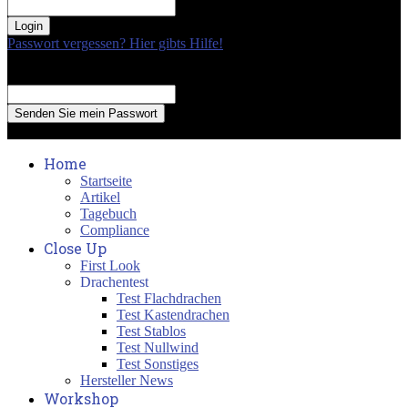
your password
Passwort vergessen? Hier gibts Hilfe!
Passwort Erneuerung
Recover your password
your email
A password will be e-mailed to you.
Home
Startseite
Artikel
Tagebuch
Compliance
Close Up
First Look
Drachentest
Test Flachdrachen
Test Kastendrachen
Test Stablos
Test Nullwind
Test Sonstiges
Hersteller News
Workshop