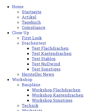
Home
Startseite
Artikel
Tagebuch
Compliance
Close Up
First Look
Drachentest
Test Flachdrachen
Test Kastendrachen
Test Stablos
Test Nullwind
Test Sonstiges
Hersteller News
Workshop
Baupläne
Workshop Flachdrachen
Workshop Kastendrachen
Workshop Sonstiges
Technik
Werkstatt