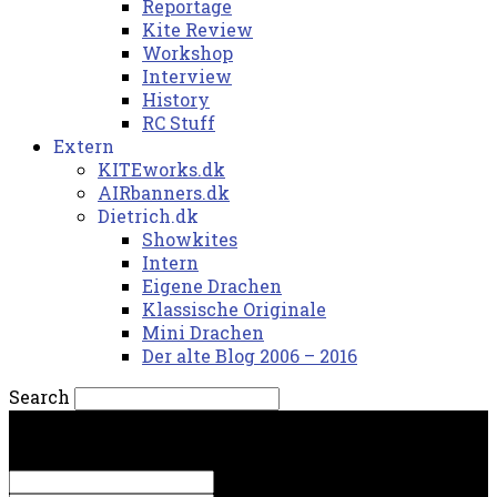
Reportage
Kite Review
Workshop
Interview
History
RC Stuff
Extern
KITEworks.dk
AIRbanners.dk
Dietrich.dk
Showkites
Intern
Eigene Drachen
Klassische Originale
Mini Drachen
Der alte Blog 2006 – 2016
Search
søndag, 9. august 2026.
Sign in
Welcome! Log into your account
your username