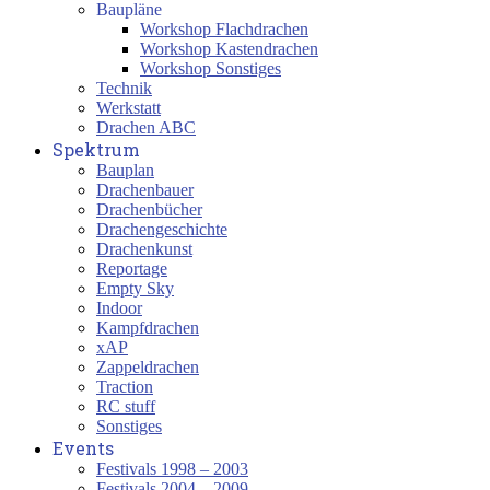
Baupläne
Workshop Flachdrachen
Workshop Kastendrachen
Workshop Sonstiges
Technik
Werkstatt
Drachen ABC
Spektrum
Bauplan
Drachenbauer
Drachenbücher
Drachengeschichte
Drachenkunst
Reportage
Empty Sky
Indoor
Kampfdrachen
xAP
Zappeldrachen
Traction
RC stuff
Sonstiges
Events
Festivals 1998 – 2003
Festivals 2004 – 2009