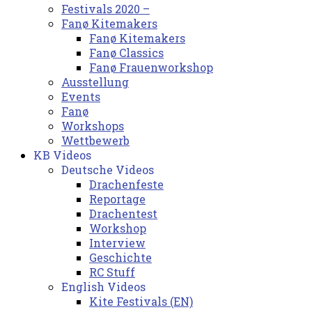
Festivals 2020 –
Fanø Kitemakers
Fanø Kitemakers
Fanø Classics
Fanø Frauenworkshop
Ausstellung
Events
Fanø
Workshops
Wettbewerb
KB Videos
Deutsche Videos
Drachenfeste
Reportage
Drachentest
Workshop
Interview
Geschichte
RC Stuff
English Videos
Kite Festivals (EN)