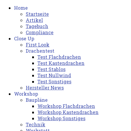
Home
Startseite
Artikel
Tagebuch
Compliance
Close Up
First Look
Drachentest
Test Flachdrachen
Test Kastendrachen
Test Stablos
Test Nullwind
Test Sonstiges
Hersteller News
Workshop
Baupläne
Workshop Flachdrachen
Workshop Kastendrachen
Workshop Sonstiges
Technik
Werkstatt