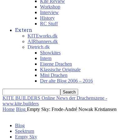
Kite Review
Workshop
Interview
History
RC Stuff
Extern
KITEworks.dk
AIRbanners.dk
Dietrich.dk
Showkites
Intern
Eigene Drachen
Klassische Originale
Mini Drachen
Der alte Blog 2006 – 2016
KITE BUILDERS
Online News der Drachenszene -
www.kite.builders
Home
Blog
Empty Sky: Frode-André Nowak Kristiansen
Blog
Spektrum
Empty Sky