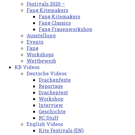
Festivals 2020 –
Fanø Kitemakers
Fanø Kitemakers
Fanø Classics
Fanø Frauenworkshop
Ausstellung
Events
Fanø
Workshops
Wettbewerb
KB Videos
Deutsche Videos
Drachenfeste
Reportage
Drachentest
Workshop
Interview
Geschichte
RC Stuff
English Videos
Kite Festivals (EN)