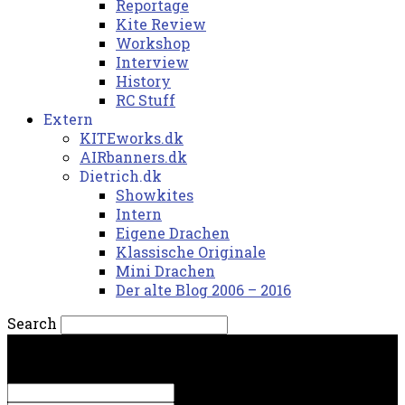
Reportage
Kite Review
Workshop
Interview
History
RC Stuff
Extern
KITEworks.dk
AIRbanners.dk
Dietrich.dk
Showkites
Intern
Eigene Drachen
Klassische Originale
Mini Drachen
Der alte Blog 2006 – 2016
Search
søndag, 9. august 2026.
Sign in
Welcome! Log into your account
your username