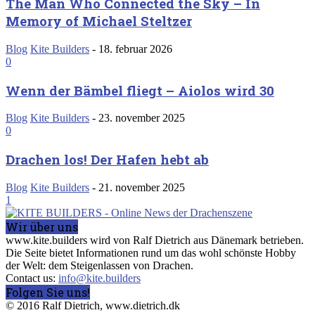
The Man Who Connected the Sky – In
Memory of Michael Steltzer
Blog
Kite Builders
-
18. februar 2026
0
Wenn der Bämbel fliegt – Aiolos wird 30
Blog
Kite Builders
-
23. november 2025
0
Drachen los! Der Hafen hebt ab
Blog
Kite Builders
-
21. november 2025
1
Wir über uns
www.kite.builders wird von Ralf Dietrich aus Dänemark betrieben.
Die Seite bietet Informationen rund um das wohl schönste Hobby
der Welt: dem Steigenlassen von Drachen.
Contact us:
info@kite.builders
Folgen Sie uns!
© 2016 Ralf Dietrich, www.dietrich.dk