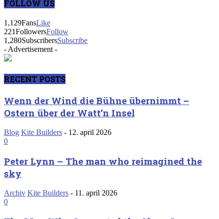
FOLLOW US
1,129
Fans
Like
221
Followers
Follow
1,280
Subscribers
Subscribe
- Advertisement -
RECENT POSTS
Wenn der Wind die Bühne übernimmt –
Ostern über der Watt’n Insel
Blog
Kite Builders
-
12. april 2026
0
Peter Lynn – The man who reimagined the
sky
Archiv
Kite Builders
-
11. april 2026
0