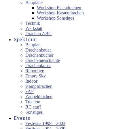
Baupläne
Workshop Flachdrachen
Workshop Kastendrachen
Workshop Sonstiges
Technik
Werkstatt
Drachen ABC
Spektrum
Bauplan
Drachenbauer
Drachenbücher
Drachengeschichte
Drachenkunst
Reportage
Empty Sky
Indoor
Kampfdrachen
xAP
Zappeldrachen
Traction
RC stuff
Sonstiges
Events
Festivals 1998 – 2003
Festivals 2004 – 2009