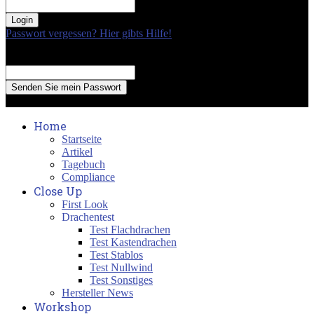
your password
Passwort vergessen? Hier gibts Hilfe!
Passwort Erneuerung
Recover your password
your email
A password will be e-mailed to you.
Home
Startseite
Artikel
Tagebuch
Compliance
Close Up
First Look
Drachentest
Test Flachdrachen
Test Kastendrachen
Test Stablos
Test Nullwind
Test Sonstiges
Hersteller News
Workshop