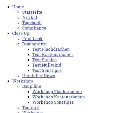
Home
Startseite
Artikel
Tagebuch
Compliance
Close Up
First Look
Drachentest
Test Flachdrachen
Test Kastendrachen
Test Stablos
Test Nullwind
Test Sonstiges
Hersteller News
Workshop
Baupläne
Workshop Flachdrachen
Workshop Kastendrachen
Workshop Sonstiges
Technik
Werkstatt