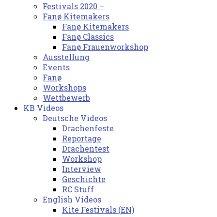
Festivals 2020 –
Fanø Kitemakers
Fanø Kitemakers
Fanø Classics
Fanø Frauenworkshop
Ausstellung
Events
Fanø
Workshops
Wettbewerb
KB Videos
Deutsche Videos
Drachenfeste
Reportage
Drachentest
Workshop
Interview
Geschichte
RC Stuff
English Videos
Kite Festivals (EN)