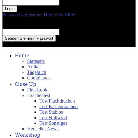
your password
Passwort vergessen? Hier gibts Hilfe!
Passwort Erneuerung
Recover your password
your email
A password will be e-mailed to you.
Home
Startseite
Artikel
Tagebuch
Compliance
Close Up
First Look
Drachentest
Test Flachdrachen
Test Kastendrachen
Test Stablos
Test Nullwind
Test Sonstiges
Hersteller News
Workshop