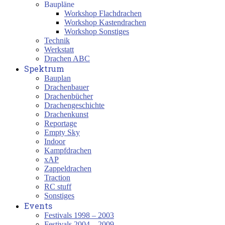
Baupläne
Workshop Flachdrachen
Workshop Kastendrachen
Workshop Sonstiges
Technik
Werkstatt
Drachen ABC
Spektrum
Bauplan
Drachenbauer
Drachenbücher
Drachengeschichte
Drachenkunst
Reportage
Empty Sky
Indoor
Kampfdrachen
xAP
Zappeldrachen
Traction
RC stuff
Sonstiges
Events
Festivals 1998 – 2003
Festivals 2004 – 2009