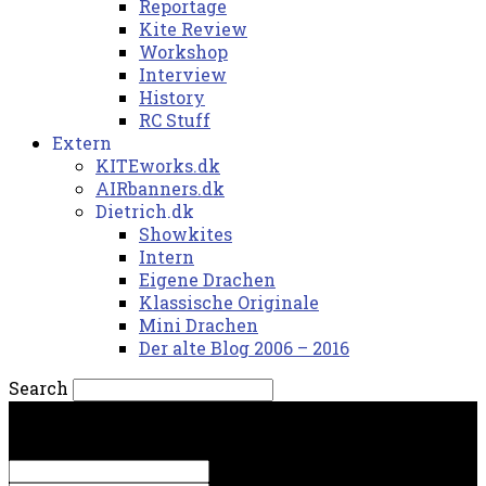
Reportage
Kite Review
Workshop
Interview
History
RC Stuff
Extern
KITEworks.dk
AIRbanners.dk
Dietrich.dk
Showkites
Intern
Eigene Drachen
Klassische Originale
Mini Drachen
Der alte Blog 2006 – 2016
Search
fredag, 7. august 2026.
Sign in
Welcome! Log into your account
your username