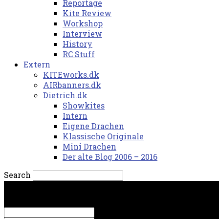
Reportage
Kite Review
Workshop
Interview
History
RC Stuff
Extern
KITEworks.dk
AIRbanners.dk
Dietrich.dk
Showkites
Intern
Eigene Drachen
Klassische Originale
Mini Drachen
Der alte Blog 2006 – 2016
Search
lørdag, 8. august 2026.
Sign in
Welcome! Log into your account
your username