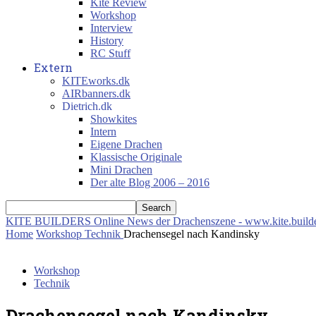
Kite Review
Workshop
Interview
History
RC Stuff
Extern
KITEworks.dk
AIRbanners.dk
Dietrich.dk
Showkites
Intern
Eigene Drachen
Klassische Originale
Mini Drachen
Der alte Blog 2006 – 2016
KITE BUILDERS
Online News der Drachenszene - www.kite.build
Home
Workshop
Technik
Drachensegel nach Kandinsky
Workshop
Technik
Drachensegel nach Kandinsky