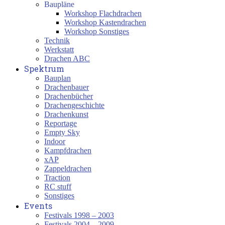
Baupläne
Workshop Flachdrachen
Workshop Kastendrachen
Workshop Sonstiges
Technik
Werkstatt
Drachen ABC
Spektrum
Bauplan
Drachenbauer
Drachenbücher
Drachengeschichte
Drachenkunst
Reportage
Empty Sky
Indoor
Kampfdrachen
xAP
Zappeldrachen
Traction
RC stuff
Sonstiges
Events
Festivals 1998 – 2003
Festivals 2004 – 2009