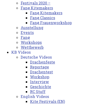
Festivals 2020 –
Fanø Kitemakers
Fanø Kitemakers
Fanø Classics
Fanø Frauenworkshop
Ausstellung
Events
Fanø
Workshops
Wettbewerb
KB Videos
Deutsche Videos
Drachenfeste
Reportage
Drachentest
Workshop
Interview
Geschichte
RC Stuff
English Videos
Kite Festivals (EN)