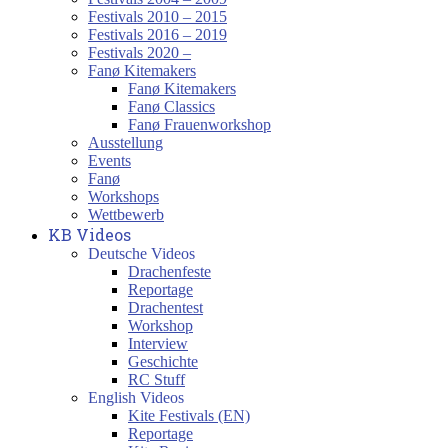
Festivals 2010 – 2015
Festivals 2016 – 2019
Festivals 2020 –
Fanø Kitemakers
Fanø Kitemakers
Fanø Classics
Fanø Frauenworkshop
Ausstellung
Events
Fanø
Workshops
Wettbewerb
KB Videos
Deutsche Videos
Drachenfeste
Reportage
Drachentest
Workshop
Interview
Geschichte
RC Stuff
English Videos
Kite Festivals (EN)
Reportage