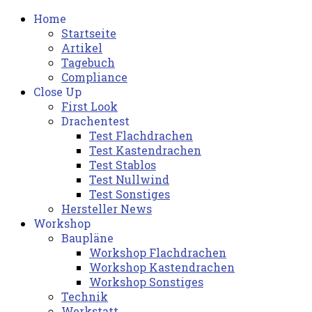
Home
Startseite
Artikel
Tagebuch
Compliance
Close Up
First Look
Drachentest
Test Flachdrachen
Test Kastendrachen
Test Stablos
Test Nullwind
Test Sonstiges
Hersteller News
Workshop
Baupläne
Workshop Flachdrachen
Workshop Kastendrachen
Workshop Sonstiges
Technik
Werkstatt