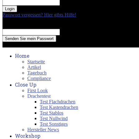
your password
Passwort vergessen? Hier gibts Hilfe!
Passwort Erneuerung
Recover your password
your email
A password will be e-mailed to you.
Home
Startseite
Artikel
Tagebuch
Compliance
Close Up
First Look
Drachentest
Test Flachdrachen
Test Kastendrachen
Test Stablos
Test Nullwind
Test Sonstiges
Hersteller News
Workshop