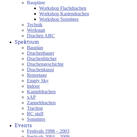
Baupläne
Workshop Flachdrachen
Workshop Kastendrachen
Workshop Sonstiges
Technik
Werkstatt
Drachen ABC
Spektrum
Bauplan
Drachenbauer
Drachenbücher
Drachengeschichte
Drachenkunst
Reportage
Empty Sky
Indoor
Kampfdrachen
xAP
Zappeldrachen
Traction
RC stuff
Sonstiges
Events
Festivals 1998 – 2003
Festivals 2004 – 2009