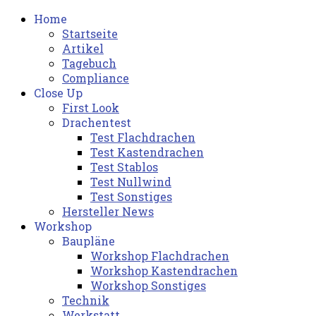
Home
Startseite
Artikel
Tagebuch
Compliance
Close Up
First Look
Drachentest
Test Flachdrachen
Test Kastendrachen
Test Stablos
Test Nullwind
Test Sonstiges
Hersteller News
Workshop
Baupläne
Workshop Flachdrachen
Workshop Kastendrachen
Workshop Sonstiges
Technik
Werkstatt