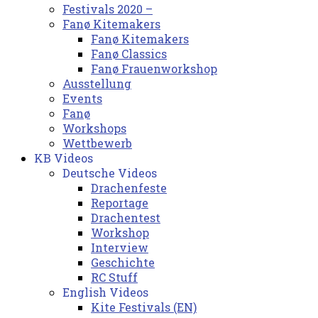
Festivals 2020 –
Fanø Kitemakers
Fanø Kitemakers
Fanø Classics
Fanø Frauenworkshop
Ausstellung
Events
Fanø
Workshops
Wettbewerb
KB Videos
Deutsche Videos
Drachenfeste
Reportage
Drachentest
Workshop
Interview
Geschichte
RC Stuff
English Videos
Kite Festivals (EN)