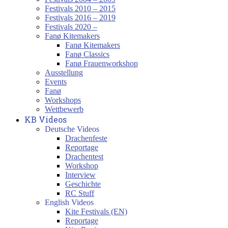
Festivals 2010 – 2015
Festivals 2016 – 2019
Festivals 2020 –
Fanø Kitemakers
Fanø Kitemakers
Fanø Classics
Fanø Frauenworkshop
Ausstellung
Events
Fanø
Workshops
Wettbewerb
KB Videos
Deutsche Videos
Drachenfeste
Reportage
Drachentest
Workshop
Interview
Geschichte
RC Stuff
English Videos
Kite Festivals (EN)
Reportage