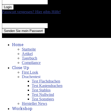
your password
Passwort vergessen? Hier gibts Hilfe!
Passwort Erneuerung
Recover your password
your email
A password will be e-mailed to you.
Home
Startseite
Artikel
Tagebuch
Compliance
Close Up
First Look
Drachentest
Test Flachdrachen
Test Kastendrachen
Test Stablos
Test Nullwind
Test Sonstiges
Hersteller News
Workshop