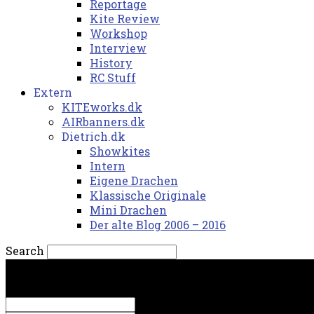
Reportage
Kite Review
Workshop
Interview
History
RC Stuff
Extern
KITEworks.dk
AIRbanners.dk
Dietrich.dk
Showkites
Intern
Eigene Drachen
Klassische Originale
Mini Drachen
Der alte Blog 2006 – 2016
Search
lørdag, 8. august 2026.
Sign in
Welcome! Log into your account
your username