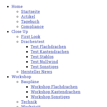
Home
Startseite
Artikel
Tagebuch
Compliance
Close Up
First Look
Drachentest
Test Flachdrachen
Test Kastendrachen
Test Stablos
Test Nullwind
Test Sonstiges
Hersteller News
Workshop
Baupläne
Workshop Flachdrachen
Workshop Kastendrachen
Workshop Sonstiges
Technik
Werkstatt