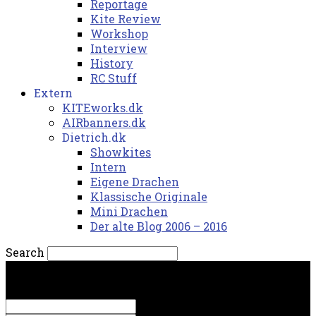
Reportage
Kite Review
Workshop
Interview
History
RC Stuff
Extern
KITEworks.dk
AIRbanners.dk
Dietrich.dk
Showkites
Intern
Eigene Drachen
Klassische Originale
Mini Drachen
Der alte Blog 2006 – 2016
Search
lørdag, 8. august 2026.
Sign in
Welcome! Log into your account
your username