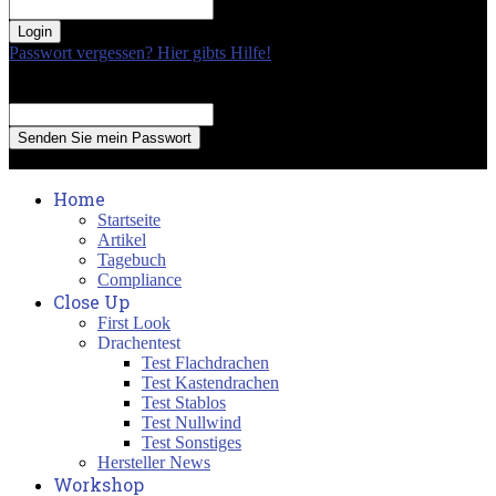
your password
Passwort vergessen? Hier gibts Hilfe!
Passwort Erneuerung
Recover your password
your email
A password will be e-mailed to you.
Home
Startseite
Artikel
Tagebuch
Compliance
Close Up
First Look
Drachentest
Test Flachdrachen
Test Kastendrachen
Test Stablos
Test Nullwind
Test Sonstiges
Hersteller News
Workshop