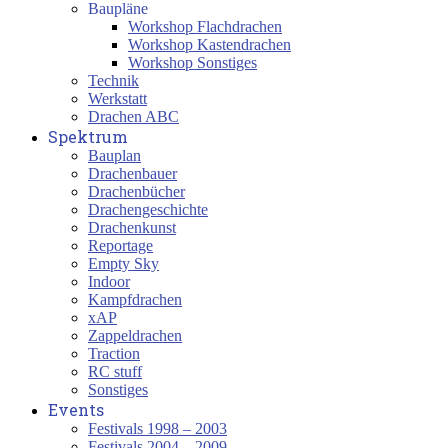
Baupläne
Workshop Flachdrachen
Workshop Kastendrachen
Workshop Sonstiges
Technik
Werkstatt
Drachen ABC
Spektrum
Bauplan
Drachenbauer
Drachenbücher
Drachengeschichte
Drachenkunst
Reportage
Empty Sky
Indoor
Kampfdrachen
xAP
Zappeldrachen
Traction
RC stuff
Sonstiges
Events
Festivals 1998 – 2003
Festivals 2004 – 2009