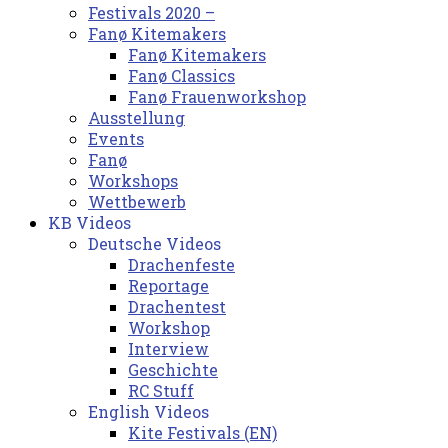
Festivals 2020 –
Fanø Kitemakers
Fanø Kitemakers
Fanø Classics
Fanø Frauenworkshop
Ausstellung
Events
Fanø
Workshops
Wettbewerb
KB Videos
Deutsche Videos
Drachenfeste
Reportage
Drachentest
Workshop
Interview
Geschichte
RC Stuff
English Videos
Kite Festivals (EN)