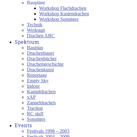
Baupläne
Workshop Flachdrachen
Workshop Kastendrachen
Workshop Sonstiges
Technik
Werkstatt
Drachen ABC
Spektrum
Bauplan
Drachenbauer
Drachenbücher
Drachengeschichte
Drachenkunst
Reportage
Empty Sky
Indoor
Kampfdrachen
xAP
Zappeldrachen
Traction
RC stuff
Sonstiges
Events
Festivals 1998 – 2003
Festivals 2004 – 2009