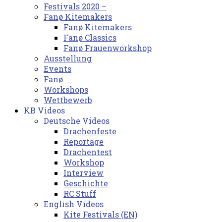
Festivals 2020 –
Fanø Kitemakers
Fanø Kitemakers
Fanø Classics
Fanø Frauenworkshop
Ausstellung
Events
Fanø
Workshops
Wettbewerb
KB Videos
Deutsche Videos
Drachenfeste
Reportage
Drachentest
Workshop
Interview
Geschichte
RC Stuff
English Videos
Kite Festivals (EN)