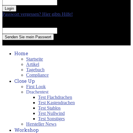
your password
Passwort vergessen? Hier gibts Hilfe!
Passwort Erneuerung
Recover your password
your email
A password will be e-mailed to you.
Home
Startseite
Artikel
Tagebuch
Compliance
Close Up
First Look
Drachentest
Test Flachdrachen
Test Kastendrachen
Test Stablos
Test Nullwind
Test Sonstiges
Hersteller News
Workshop