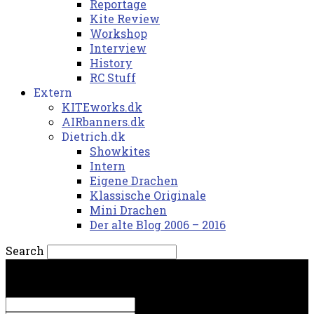
Reportage
Kite Review
Workshop
Interview
History
RC Stuff
Extern
KITEworks.dk
AIRbanners.dk
Dietrich.dk
Showkites
Intern
Eigene Drachen
Klassische Originale
Mini Drachen
Der alte Blog 2006 – 2016
Search
søndag, 9. august 2026.
Sign in
Welcome! Log into your account
your username