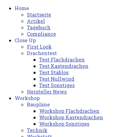
Home
Startseite
Artikel
Tagebuch
Compliance
Close Up
First Look
Drachentest
Test Flachdrachen
Test Kastendrachen
Test Stablos
Test Nullwind
Test Sonstiges
Hersteller News
Workshop
Baupläne
Workshop Flachdrachen
Workshop Kastendrachen
Workshop Sonstiges
Technik
Werkstatt