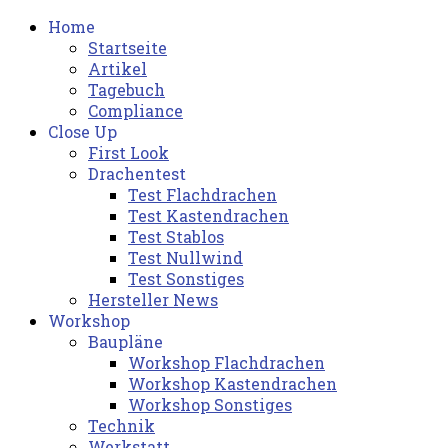
Home
Startseite
Artikel
Tagebuch
Compliance
Close Up
First Look
Drachentest
Test Flachdrachen
Test Kastendrachen
Test Stablos
Test Nullwind
Test Sonstiges
Hersteller News
Workshop
Baupläne
Workshop Flachdrachen
Workshop Kastendrachen
Workshop Sonstiges
Technik
Werkstatt