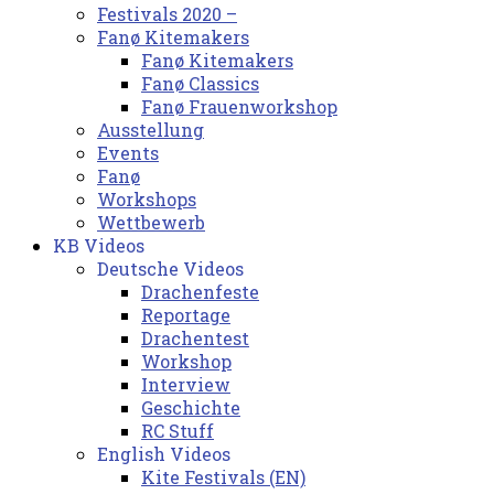
Festivals 2020 –
Fanø Kitemakers
Fanø Kitemakers
Fanø Classics
Fanø Frauenworkshop
Ausstellung
Events
Fanø
Workshops
Wettbewerb
KB Videos
Deutsche Videos
Drachenfeste
Reportage
Drachentest
Workshop
Interview
Geschichte
RC Stuff
English Videos
Kite Festivals (EN)