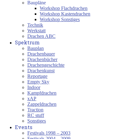
Baupläne
Workshop Flachdrachen
Workshop Kastendrachen
Workshop Sonstiges
Technik
Werkstatt
Drachen ABC
Spektrum
Bauplan
Drachenbauer
Drachenbücher
Drachengeschichte
Drachenkunst
Reportage
Empty Sky
Indoor
Kampfdrachen
xAP
Zappeldrachen
Traction
RC stuff
Sonstiges
Events
Festivals 1998 – 2003
Festivals 2004 – 2009