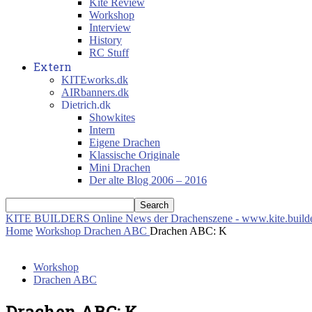
Kite Review
Workshop
Interview
History
RC Stuff
Extern
KITEworks.dk
AIRbanners.dk
Dietrich.dk
Showkites
Intern
Eigene Drachen
Klassische Originale
Mini Drachen
Der alte Blog 2006 – 2016
KITE BUILDERS
Online News der Drachenszene - www.kite.build
Home
Workshop
Drachen ABC
Drachen ABC: K
Workshop
Drachen ABC
Drachen ABC: K