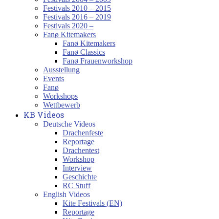
Festivals 2010 – 2015
Festivals 2016 – 2019
Festivals 2020 –
Fanø Kitemakers
Fanø Kitemakers
Fanø Classics
Fanø Frauenworkshop
Ausstellung
Events
Fanø
Workshops
Wettbewerb
KB Videos
Deutsche Videos
Drachenfeste
Reportage
Drachentest
Workshop
Interview
Geschichte
RC Stuff
English Videos
Kite Festivals (EN)
Reportage