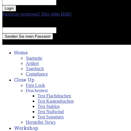
your password
Passwort vergessen? Hier gibts Hilfe!
Passwort Erneuerung
Recover your password
your email
A password will be e-mailed to you.
Home
Startseite
Artikel
Tagebuch
Compliance
Close Up
First Look
Drachentest
Test Flachdrachen
Test Kastendrachen
Test Stablos
Test Nullwind
Test Sonstiges
Hersteller News
Workshop