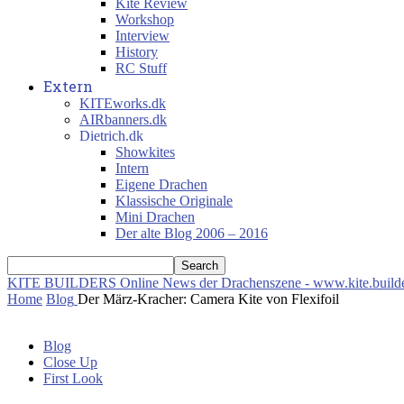
Kite Review
Workshop
Interview
History
RC Stuff
Extern
KITEworks.dk
AIRbanners.dk
Dietrich.dk
Showkites
Intern
Eigene Drachen
Klassische Originale
Mini Drachen
Der alte Blog 2006 – 2016
KITE BUILDERS
Online News der Drachenszene - www.kite.build
Home
Blog
Der März-Kracher: Camera Kite von Flexifoil
Blog
Close Up
First Look