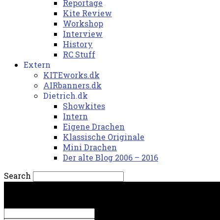
Reportage
Kite Review
Workshop
Interview
History
RC Stuff
Extern
KITEworks.dk
AIRbanners.dk
Dietrich.dk
Showkites
Intern
Eigene Drachen
Klassische Originale
Mini Drachen
Der alte Blog 2006 – 2016
Search
fredag, 7. august 2026.
Sign in
Welcome! Log into your account
your username