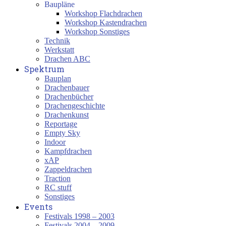
Baupläne
Workshop Flachdrachen
Workshop Kastendrachen
Workshop Sonstiges
Technik
Werkstatt
Drachen ABC
Spektrum
Bauplan
Drachenbauer
Drachenbücher
Drachengeschichte
Drachenkunst
Reportage
Empty Sky
Indoor
Kampfdrachen
xAP
Zappeldrachen
Traction
RC stuff
Sonstiges
Events
Festivals 1998 – 2003
Festivals 2004 – 2009