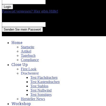
your password
Passwort vergessen? Hier gibts Hilfe!
Passwort Erneuerung
Recover your password
your email
A password will be e-mailed to you.
Home
Startseite
Artikel
Tagebuch
Compliance
Close Up
First Look
Drachentest
Test Flachdrachen
Test Kastendrachen
Test Stablos
Test Nullwind
Test Sonstiges
Hersteller News
Workshop