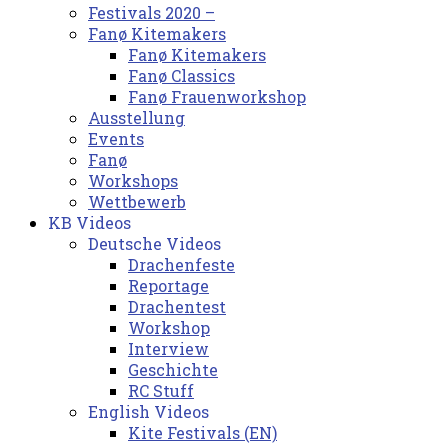
Festivals 2020 –
Fanø Kitemakers
Fanø Kitemakers
Fanø Classics
Fanø Frauenworkshop
Ausstellung
Events
Fanø
Workshops
Wettbewerb
KB Videos
Deutsche Videos
Drachenfeste
Reportage
Drachentest
Workshop
Interview
Geschichte
RC Stuff
English Videos
Kite Festivals (EN)