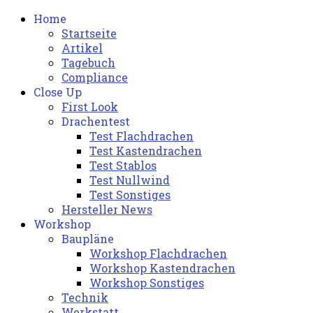
Home
Startseite
Artikel
Tagebuch
Compliance
Close Up
First Look
Drachentest
Test Flachdrachen
Test Kastendrachen
Test Stablos
Test Nullwind
Test Sonstiges
Hersteller News
Workshop
Baupläne
Workshop Flachdrachen
Workshop Kastendrachen
Workshop Sonstiges
Technik
Werkstatt