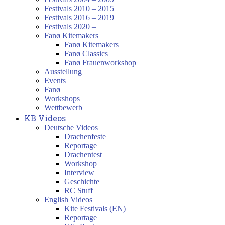
Festivals 2010 – 2015
Festivals 2016 – 2019
Festivals 2020 –
Fanø Kitemakers
Fanø Kitemakers
Fanø Classics
Fanø Frauenworkshop
Ausstellung
Events
Fanø
Workshops
Wettbewerb
KB Videos
Deutsche Videos
Drachenfeste
Reportage
Drachentest
Workshop
Interview
Geschichte
RC Stuff
English Videos
Kite Festivals (EN)
Reportage