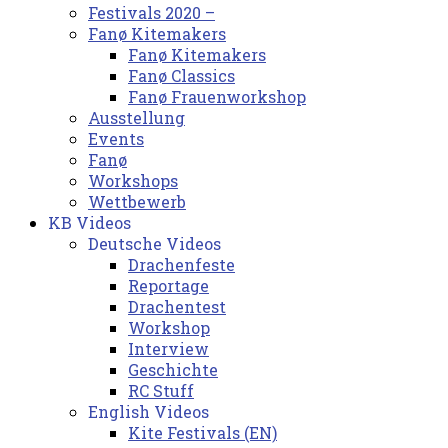
Festivals 2020 –
Fanø Kitemakers
Fanø Kitemakers
Fanø Classics
Fanø Frauenworkshop
Ausstellung
Events
Fanø
Workshops
Wettbewerb
KB Videos
Deutsche Videos
Drachenfeste
Reportage
Drachentest
Workshop
Interview
Geschichte
RC Stuff
English Videos
Kite Festivals (EN)