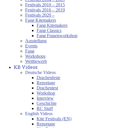
Festivals 2010 – 2015
Festivals 2016 – 2019
Festivals 2020 –
Fanø Kitemakers
Fanø Kitemakers
Fanø Classics
Fanø Frauenworkshop
Ausstellung
Events
Fanø
Workshops
Wettbewerb
KB Videos
Deutsche Videos
Drachenfeste
Reportage
Drachentest
Workshop
Interview
Geschichte
RC Stuff
English Videos
Kite Festivals (EN)
Reportage