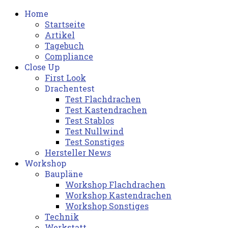
Home
Startseite
Artikel
Tagebuch
Compliance
Close Up
First Look
Drachentest
Test Flachdrachen
Test Kastendrachen
Test Stablos
Test Nullwind
Test Sonstiges
Hersteller News
Workshop
Baupläne
Workshop Flachdrachen
Workshop Kastendrachen
Workshop Sonstiges
Technik
Werkstatt