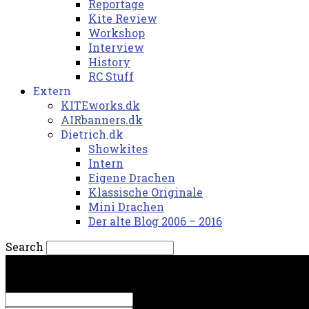
Reportage
Kite Review
Workshop
Interview
History
RC Stuff
Extern
KITEworks.dk
AIRbanners.dk
Dietrich.dk
Showkites
Intern
Eigene Drachen
Klassische Originale
Mini Drachen
Der alte Blog 2006 – 2016
Search
torsdag, 6. august 2026.
Sign in
Welcome! Log into your account
your username