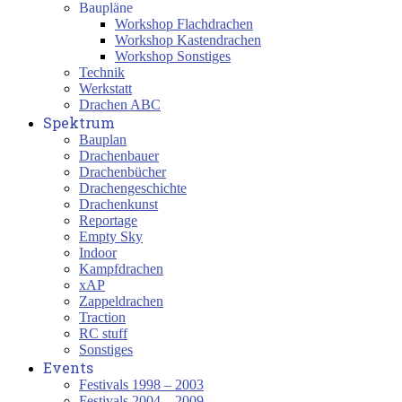
Baupläne
Workshop Flachdrachen
Workshop Kastendrachen
Workshop Sonstiges
Technik
Werkstatt
Drachen ABC
Spektrum
Bauplan
Drachenbauer
Drachenbücher
Drachengeschichte
Drachenkunst
Reportage
Empty Sky
Indoor
Kampfdrachen
xAP
Zappeldrachen
Traction
RC stuff
Sonstiges
Events
Festivals 1998 – 2003
Festivals 2004 – 2009