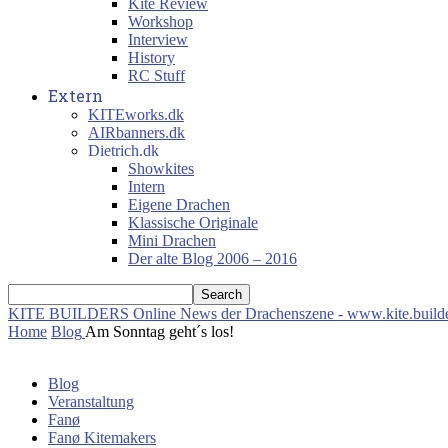
Kite Review
Workshop
Interview
History
RC Stuff
Extern
KITEworks.dk
AIRbanners.dk
Dietrich.dk
Showkites
Intern
Eigene Drachen
Klassische Originale
Mini Drachen
Der alte Blog 2006 – 2016
KITE BUILDERS
Online News der Drachenszene - www.kite.build
Home
Blog
Am Sonntag geht´s los!
Blog
Veranstaltung
Fanø
Fanø Kitemakers