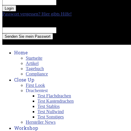
your password
Passwort vergessen? Hier gibts Hilfe!
Passwort Erneuerung
Recover your password
your email
A password will be e-mailed to you.
Home
Startseite
Artikel
Tagebuch
Compliance
Close Up
First Look
Drachentest
Test Flachdrachen
Test Kastendrachen
Test Stablos
Test Nullwind
Test Sonstiges
Hersteller News
Workshop