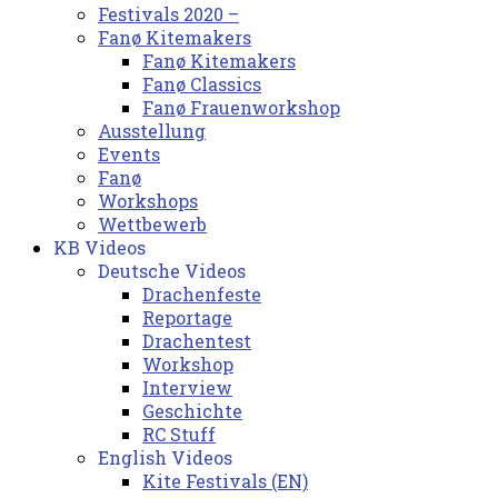
Festivals 2020 –
Fanø Kitemakers
Fanø Kitemakers
Fanø Classics
Fanø Frauenworkshop
Ausstellung
Events
Fanø
Workshops
Wettbewerb
KB Videos
Deutsche Videos
Drachenfeste
Reportage
Drachentest
Workshop
Interview
Geschichte
RC Stuff
English Videos
Kite Festivals (EN)