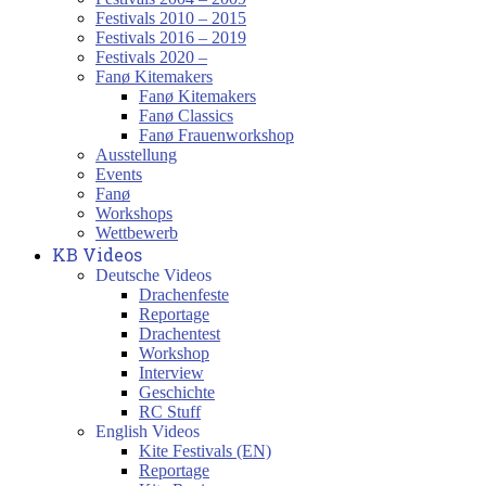
Festivals 2010 – 2015
Festivals 2016 – 2019
Festivals 2020 –
Fanø Kitemakers
Fanø Kitemakers
Fanø Classics
Fanø Frauenworkshop
Ausstellung
Events
Fanø
Workshops
Wettbewerb
KB Videos
Deutsche Videos
Drachenfeste
Reportage
Drachentest
Workshop
Interview
Geschichte
RC Stuff
English Videos
Kite Festivals (EN)
Reportage