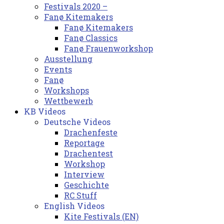
Festivals 2020 –
Fanø Kitemakers
Fanø Kitemakers
Fanø Classics
Fanø Frauenworkshop
Ausstellung
Events
Fanø
Workshops
Wettbewerb
KB Videos
Deutsche Videos
Drachenfeste
Reportage
Drachentest
Workshop
Interview
Geschichte
RC Stuff
English Videos
Kite Festivals (EN)