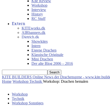
Kite Review
Workshop
Interview
History
RC Stuff
Extern
KITEworks.dk
AIRbanners.dk
Dietrich.dk
Showkites
Intern
Eigene Drachen
Klassische Originale
Mini Drachen
Der alte Blog 2006 – 2016
KITE BUILDERS
Online News der Drachenszene - www.kite.build
Home
Workshop
Technik
Workshop: Drachen bemalen
Workshop
Technik
Workshop Sonstiges