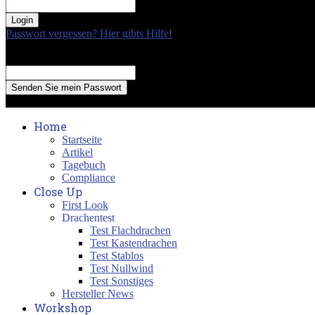
your password
Passwort vergessen? Hier gibts Hilfe!
Passwort Erneuerung
Recover your password
your email
A password will be e-mailed to you.
Home
Startseite
Artikel
Tagebuch
Compliance
Close Up
First Look
Drachentest
Test Flachdrachen
Test Kastendrachen
Test Stablos
Test Nullwind
Test Sonstiges
Hersteller News
Workshop