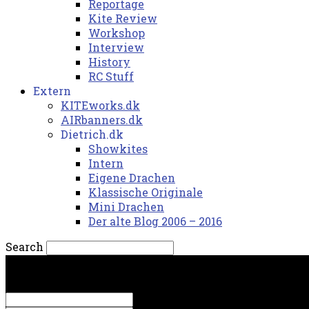
Reportage
Kite Review
Workshop
Interview
History
RC Stuff
Extern
KITEworks.dk
AIRbanners.dk
Dietrich.dk
Showkites
Intern
Eigene Drachen
Klassische Originale
Mini Drachen
Der alte Blog 2006 – 2016
Search
fredag, 7. august 2026.
Sign in
Welcome! Log into your account
your username