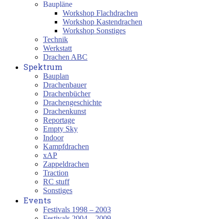
Baupläne
Workshop Flachdrachen
Workshop Kastendrachen
Workshop Sonstiges
Technik
Werkstatt
Drachen ABC
Spektrum
Bauplan
Drachenbauer
Drachenbücher
Drachengeschichte
Drachenkunst
Reportage
Empty Sky
Indoor
Kampfdrachen
xAP
Zappeldrachen
Traction
RC stuff
Sonstiges
Events
Festivals 1998 – 2003
Festivals 2004 – 2009