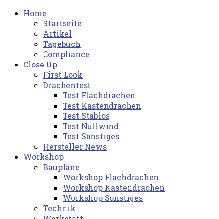
Home
Startseite
Artikel
Tagebuch
Compliance
Close Up
First Look
Drachentest
Test Flachdrachen
Test Kastendrachen
Test Stablos
Test Nullwind
Test Sonstiges
Hersteller News
Workshop
Baupläne
Workshop Flachdrachen
Workshop Kastendrachen
Workshop Sonstiges
Technik
Werkstatt