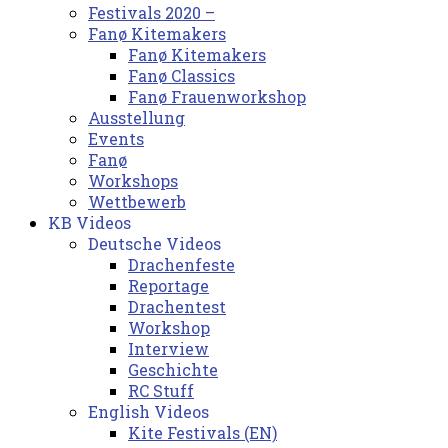
Festivals 2020 –
Fanø Kitemakers
Fanø Kitemakers
Fanø Classics
Fanø Frauenworkshop
Ausstellung
Events
Fanø
Workshops
Wettbewerb
KB Videos
Deutsche Videos
Drachenfeste
Reportage
Drachentest
Workshop
Interview
Geschichte
RC Stuff
English Videos
Kite Festivals (EN)