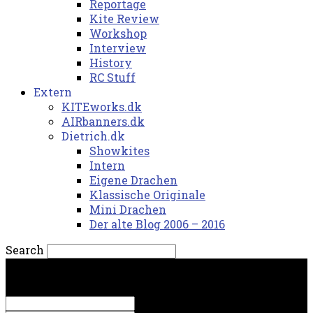
Reportage
Kite Review
Workshop
Interview
History
RC Stuff
Extern
KITEworks.dk
AIRbanners.dk
Dietrich.dk
Showkites
Intern
Eigene Drachen
Klassische Originale
Mini Drachen
Der alte Blog 2006 – 2016
Search
torsdag, 6. august 2026.
Sign in
Welcome! Log into your account
your username