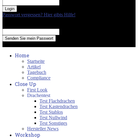
your password
Passwort vergessen? Hier gibts Hilfe!
Passwort Erneuerung
Recover your password
your email
A password will be e-mailed to you.
Home
Startseite
Artikel
Tagebuch
Compliance
Close Up
First Look
Drachentest
Test Flachdrachen
Test Kastendrachen
Test Stablos
Test Nullwind
Test Sonstiges
Hersteller News
Workshop