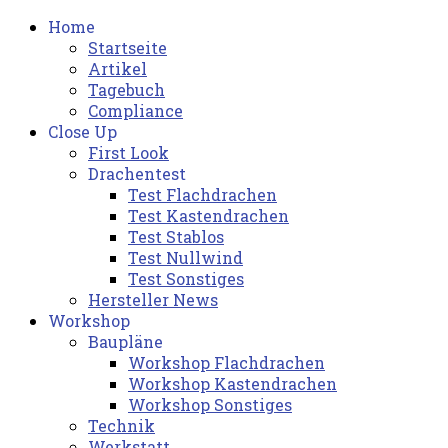
Home
Startseite
Artikel
Tagebuch
Compliance
Close Up
First Look
Drachentest
Test Flachdrachen
Test Kastendrachen
Test Stablos
Test Nullwind
Test Sonstiges
Hersteller News
Workshop
Baupläne
Workshop Flachdrachen
Workshop Kastendrachen
Workshop Sonstiges
Technik
Werkstatt