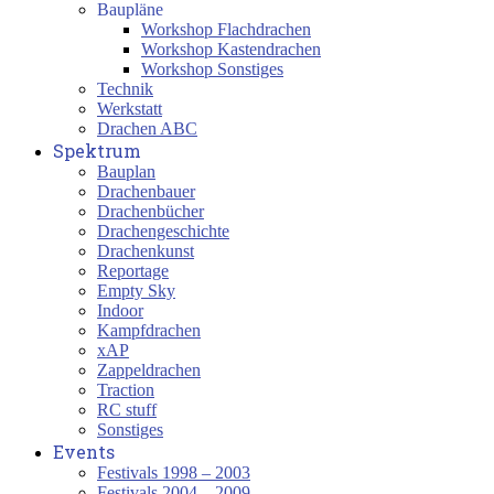
Baupläne
Workshop Flachdrachen
Workshop Kastendrachen
Workshop Sonstiges
Technik
Werkstatt
Drachen ABC
Spektrum
Bauplan
Drachenbauer
Drachenbücher
Drachengeschichte
Drachenkunst
Reportage
Empty Sky
Indoor
Kampfdrachen
xAP
Zappeldrachen
Traction
RC stuff
Sonstiges
Events
Festivals 1998 – 2003
Festivals 2004 – 2009