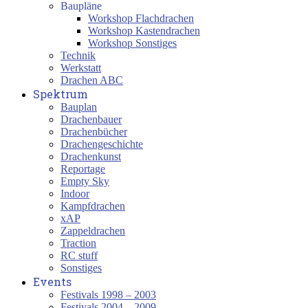
Baupläne
Workshop Flachdrachen
Workshop Kastendrachen
Workshop Sonstiges
Technik
Werkstatt
Drachen ABC
Spektrum
Bauplan
Drachenbauer
Drachenbücher
Drachengeschichte
Drachenkunst
Reportage
Empty Sky
Indoor
Kampfdrachen
xAP
Zappeldrachen
Traction
RC stuff
Sonstiges
Events
Festivals 1998 – 2003
Festivals 2004 – 2009