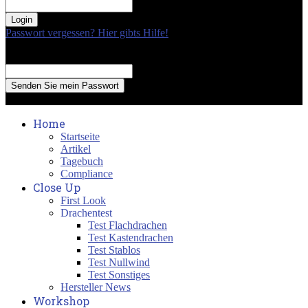
your password
Passwort vergessen? Hier gibts Hilfe!
Passwort Erneuerung
Recover your password
your email
A password will be e-mailed to you.
Home
Startseite
Artikel
Tagebuch
Compliance
Close Up
First Look
Drachentest
Test Flachdrachen
Test Kastendrachen
Test Stablos
Test Nullwind
Test Sonstiges
Hersteller News
Workshop