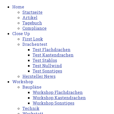
Home
Startseite
Artikel
Tagebuch
Compliance
Close Up
First Look
Drachentest
Test Flachdrachen
Test Kastendrachen
Test Stablos
Test Nullwind
Test Sonstiges
Hersteller News
Workshop
Baupläne
Workshop Flachdrachen
Workshop Kastendrachen
Workshop Sonstiges
Technik
Werkstatt