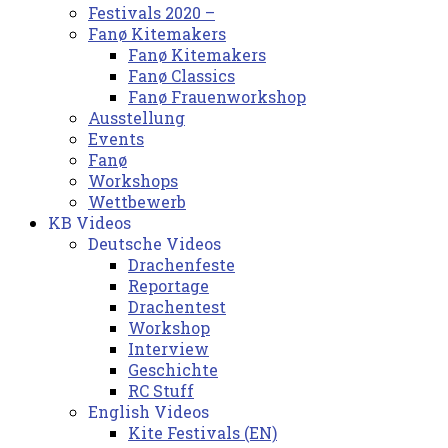
Festivals 2020 –
Fanø Kitemakers
Fanø Kitemakers
Fanø Classics
Fanø Frauenworkshop
Ausstellung
Events
Fanø
Workshops
Wettbewerb
KB Videos
Deutsche Videos
Drachenfeste
Reportage
Drachentest
Workshop
Interview
Geschichte
RC Stuff
English Videos
Kite Festivals (EN)