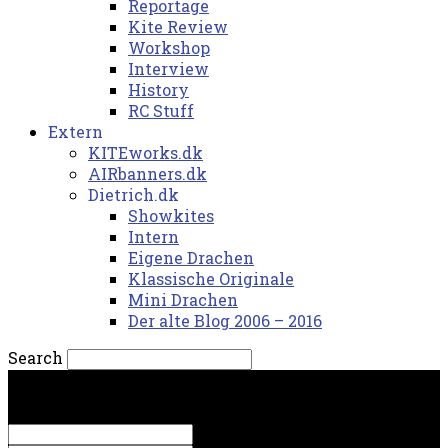
Reportage
Kite Review
Workshop
Interview
History
RC Stuff
Extern
KITEworks.dk
AIRbanners.dk
Dietrich.dk
Showkites
Intern
Eigene Drachen
Klassische Originale
Mini Drachen
Der alte Blog 2006 – 2016
Search
lørdag, 8. august 2026.
Sign in
Welcome! Log into your account
your username