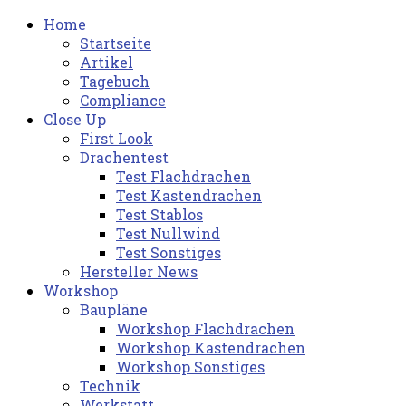
Home
Startseite
Artikel
Tagebuch
Compliance
Close Up
First Look
Drachentest
Test Flachdrachen
Test Kastendrachen
Test Stablos
Test Nullwind
Test Sonstiges
Hersteller News
Workshop
Baupläne
Workshop Flachdrachen
Workshop Kastendrachen
Workshop Sonstiges
Technik
Werkstatt