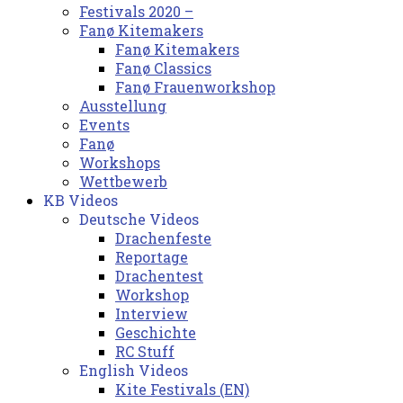
Festivals 2020 –
Fanø Kitemakers
Fanø Kitemakers
Fanø Classics
Fanø Frauenworkshop
Ausstellung
Events
Fanø
Workshops
Wettbewerb
KB Videos
Deutsche Videos
Drachenfeste
Reportage
Drachentest
Workshop
Interview
Geschichte
RC Stuff
English Videos
Kite Festivals (EN)