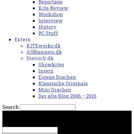
Reportage
Kite Review
Workshop
Interview
History
RC Stuff
Extern
KITEworks.dk
AIRbanners.dk
Dietrich.dk
Showkites
Intern
Eigene Drachen
Klassische Originale
Mini Drachen
Der alte Blog 2006 – 2016
Search
søndag, 9. august 2026.
Sign in
Welcome! Log into your account
your username