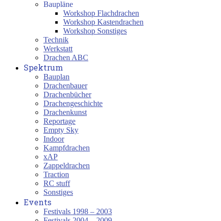
Baupläne
Workshop Flachdrachen
Workshop Kastendrachen
Workshop Sonstiges
Technik
Werkstatt
Drachen ABC
Spektrum
Bauplan
Drachenbauer
Drachenbücher
Drachengeschichte
Drachenkunst
Reportage
Empty Sky
Indoor
Kampfdrachen
xAP
Zappeldrachen
Traction
RC stuff
Sonstiges
Events
Festivals 1998 – 2003
Festivals 2004 – 2009