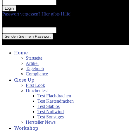
your password
Passwort vergessen? Hier gibts Hilfe!
Passwort Erneuerung
Recover your password
your email
A password will be e-mailed to you.
Home
Startseite
Artikel
Tagebuch
Compliance
Close Up
First Look
Drachentest
Test Flachdrachen
Test Kastendrachen
Test Stablos
Test Nullwind
Test Sonstiges
Hersteller News
Workshop