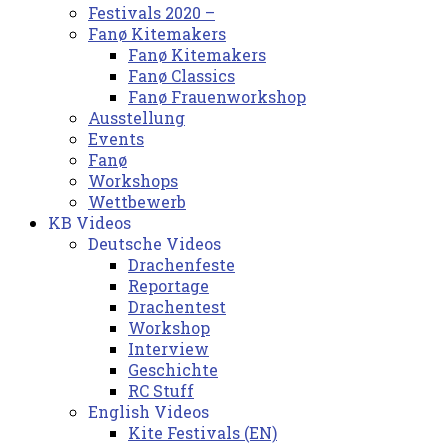
Festivals 2020 –
Fanø Kitemakers
Fanø Kitemakers
Fanø Classics
Fanø Frauenworkshop
Ausstellung
Events
Fanø
Workshops
Wettbewerb
KB Videos
Deutsche Videos
Drachenfeste
Reportage
Drachentest
Workshop
Interview
Geschichte
RC Stuff
English Videos
Kite Festivals (EN)