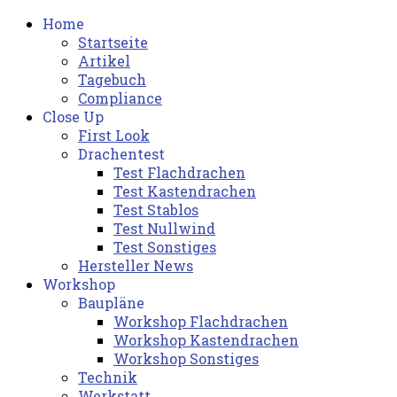
Home
Startseite
Artikel
Tagebuch
Compliance
Close Up
First Look
Drachentest
Test Flachdrachen
Test Kastendrachen
Test Stablos
Test Nullwind
Test Sonstiges
Hersteller News
Workshop
Baupläne
Workshop Flachdrachen
Workshop Kastendrachen
Workshop Sonstiges
Technik
Werkstatt