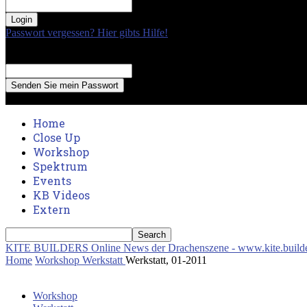
your password
Passwort vergessen? Hier gibts Hilfe!
Passwort Erneuerung
Recover your password
your email
A password will be e-mailed to you.
Home
Close Up
Workshop
Spektrum
Events
KB Videos
Extern
KITE BUILDERS
Online News der Drachenszene - www.kite.build
Home
Workshop
Werkstatt
Werkstatt, 01-2011
Workshop