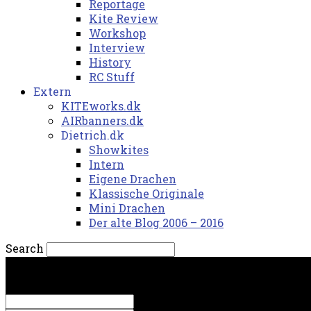
Reportage
Kite Review
Workshop
Interview
History
RC Stuff
Extern
KITEworks.dk
AIRbanners.dk
Dietrich.dk
Showkites
Intern
Eigene Drachen
Klassische Originale
Mini Drachen
Der alte Blog 2006 – 2016
Search
fredag, 7. august 2026.
Sign in
Welcome! Log into your account
your username