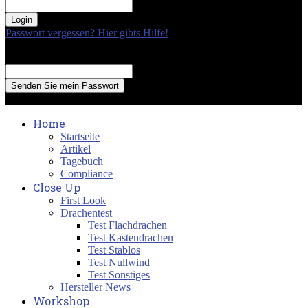
your password
Passwort vergessen? Hier gibts Hilfe!
Passwort Erneuerung
Recover your password
your email
A password will be e-mailed to you.
Home
Startseite
Artikel
Tagebuch
Compliance
Close Up
First Look
Drachentest
Test Flachdrachen
Test Kastendrachen
Test Stablos
Test Nullwind
Test Sonstiges
Hersteller News
Workshop