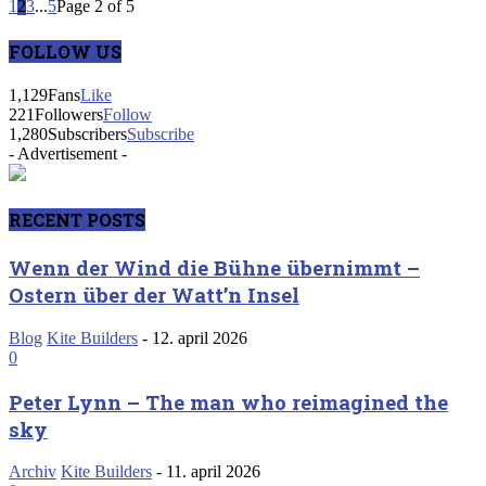
1
2
3
...
5
Page 2 of 5
FOLLOW US
1,129
Fans
Like
221
Followers
Follow
1,280
Subscribers
Subscribe
- Advertisement -
RECENT POSTS
Wenn der Wind die Bühne übernimmt –
Ostern über der Watt’n Insel
Blog
Kite Builders
-
12. april 2026
0
Peter Lynn – The man who reimagined the
sky
Archiv
Kite Builders
-
11. april 2026