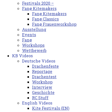
Festivals 2020 –
Fanø Kitemakers
Fanø Kitemakers
Fanø Classics
Fanø Frauenworkshop
Ausstellung
Events
Fanø
Workshops
Wettbewerb
KB Videos
Deutsche Videos
Drachenfeste
Reportage
Drachentest
Workshop
Interview
Geschichte
RC Stuff
English Videos
Kite Festivals (EN)