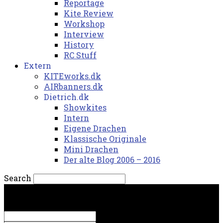
Reportage
Kite Review
Workshop
Interview
History
RC Stuff
Extern
KITEworks.dk
AIRbanners.dk
Dietrich.dk
Showkites
Intern
Eigene Drachen
Klassische Originale
Mini Drachen
Der alte Blog 2006 – 2016
Search
lørdag, 8. august 2026.
Sign in
Welcome! Log into your account
your username