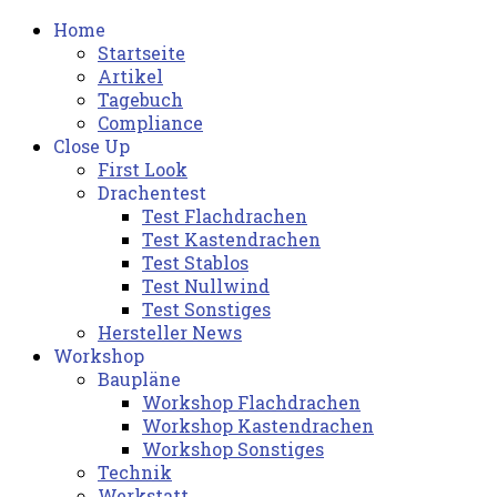
Home
Startseite
Artikel
Tagebuch
Compliance
Close Up
First Look
Drachentest
Test Flachdrachen
Test Kastendrachen
Test Stablos
Test Nullwind
Test Sonstiges
Hersteller News
Workshop
Baupläne
Workshop Flachdrachen
Workshop Kastendrachen
Workshop Sonstiges
Technik
Werkstatt