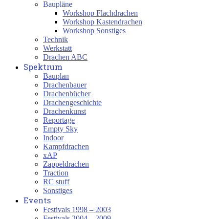
Baupläne
Workshop Flachdrachen
Workshop Kastendrachen
Workshop Sonstiges
Technik
Werkstatt
Drachen ABC
Spektrum
Bauplan
Drachenbauer
Drachenbücher
Drachengeschichte
Drachenkunst
Reportage
Empty Sky
Indoor
Kampfdrachen
xAP
Zappeldrachen
Traction
RC stuff
Sonstiges
Events
Festivals 1998 – 2003
Festivals 2004 – 2009