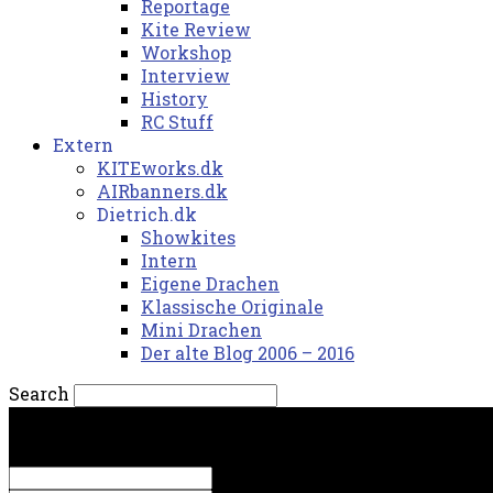
Reportage
Kite Review
Workshop
Interview
History
RC Stuff
Extern
KITEworks.dk
AIRbanners.dk
Dietrich.dk
Showkites
Intern
Eigene Drachen
Klassische Originale
Mini Drachen
Der alte Blog 2006 – 2016
Search
fredag, 7. august 2026.
Sign in
Welcome! Log into your account
your username