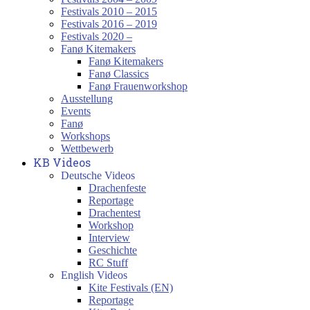
Festivals 2010 – 2015
Festivals 2016 – 2019
Festivals 2020 –
Fanø Kitemakers
Fanø Kitemakers
Fanø Classics
Fanø Frauenworkshop
Ausstellung
Events
Fanø
Workshops
Wettbewerb
KB Videos
Deutsche Videos
Drachenfeste
Reportage
Drachentest
Workshop
Interview
Geschichte
RC Stuff
English Videos
Kite Festivals (EN)
Reportage