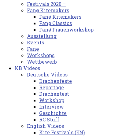
Festivals 2020 –
Fanø Kitemakers
Fanø Kitemakers
Fanø Classics
Fanø Frauenworkshop
Ausstellung
Events
Fanø
Workshops
Wettbewerb
KB Videos
Deutsche Videos
Drachenfeste
Reportage
Drachentest
Workshop
Interview
Geschichte
RC Stuff
English Videos
Kite Festivals (EN)