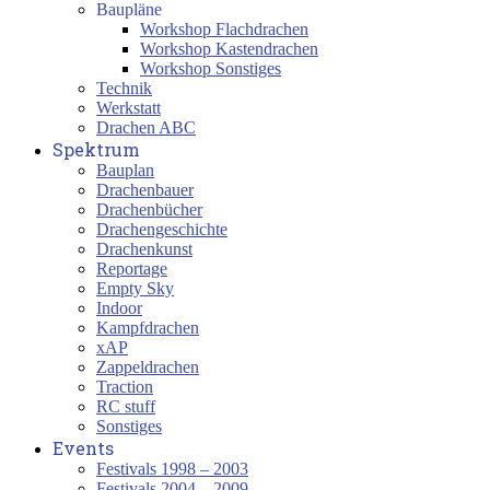
Baupläne
Workshop Flachdrachen
Workshop Kastendrachen
Workshop Sonstiges
Technik
Werkstatt
Drachen ABC
Spektrum
Bauplan
Drachenbauer
Drachenbücher
Drachengeschichte
Drachenkunst
Reportage
Empty Sky
Indoor
Kampfdrachen
xAP
Zappeldrachen
Traction
RC stuff
Sonstiges
Events
Festivals 1998 – 2003
Festivals 2004 – 2009