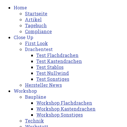
Home
Startseite
Artikel
Tagebuch
Compliance
Close Up
First Look
Drachentest
Test Flachdrachen
Test Kastendrachen
Test Stablos
Test Nullwind
Test Sonstiges
Hersteller News
Workshop
Baupläne
Workshop Flachdrachen
Workshop Kastendrachen
Workshop Sonstiges
Technik
Werkstatt