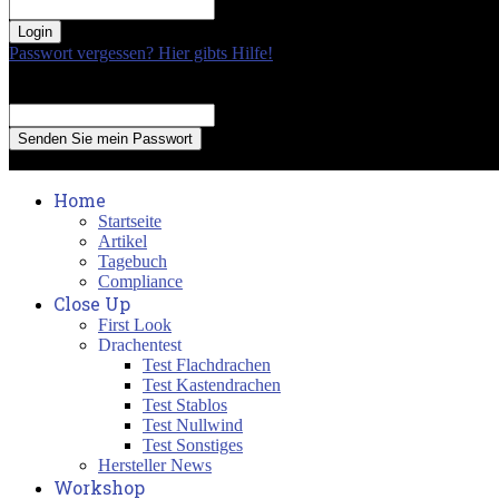
your password
Passwort vergessen? Hier gibts Hilfe!
Passwort Erneuerung
Recover your password
your email
A password will be e-mailed to you.
Home
Startseite
Artikel
Tagebuch
Compliance
Close Up
First Look
Drachentest
Test Flachdrachen
Test Kastendrachen
Test Stablos
Test Nullwind
Test Sonstiges
Hersteller News
Workshop