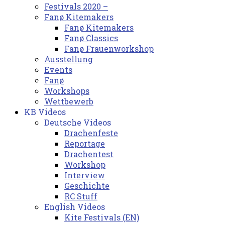
Festivals 2020 –
Fanø Kitemakers
Fanø Kitemakers
Fanø Classics
Fanø Frauenworkshop
Ausstellung
Events
Fanø
Workshops
Wettbewerb
KB Videos
Deutsche Videos
Drachenfeste
Reportage
Drachentest
Workshop
Interview
Geschichte
RC Stuff
English Videos
Kite Festivals (EN)