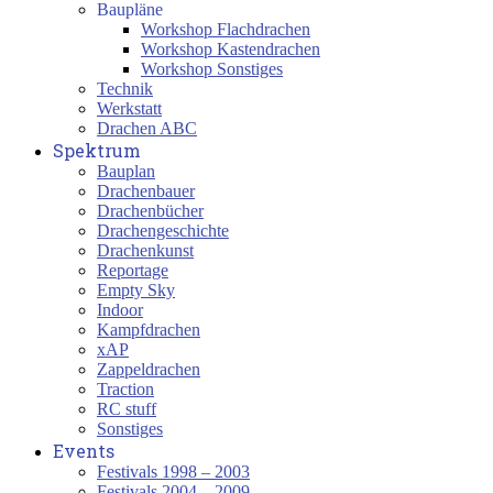
Baupläne
Workshop Flachdrachen
Workshop Kastendrachen
Workshop Sonstiges
Technik
Werkstatt
Drachen ABC
Spektrum
Bauplan
Drachenbauer
Drachenbücher
Drachengeschichte
Drachenkunst
Reportage
Empty Sky
Indoor
Kampfdrachen
xAP
Zappeldrachen
Traction
RC stuff
Sonstiges
Events
Festivals 1998 – 2003
Festivals 2004 – 2009