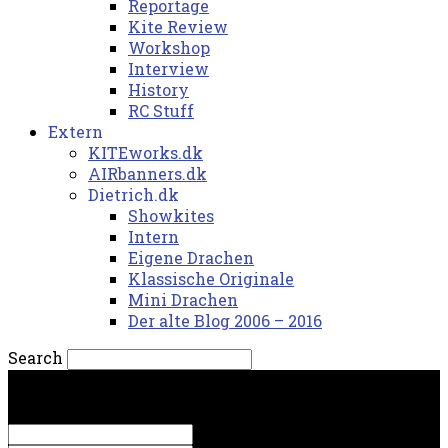
Reportage
Kite Review
Workshop
Interview
History
RC Stuff
Extern
KITEworks.dk
AIRbanners.dk
Dietrich.dk
Showkites
Intern
Eigene Drachen
Klassische Originale
Mini Drachen
Der alte Blog 2006 – 2016
Search
torsdag, 6. august 2026.
Sign in
Welcome! Log into your account
your username