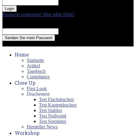
your password
Passwort vergessen? Hier gibts Hilfe!
Passwort Erneuerung
Recover your password
your email
A password will be e-mailed to you.
Home
Startseite
Artikel
Tagebuch
Compliance
Close Up
First Look
Drachentest
Test Flachdrachen
Test Kastendrachen
Test Stablos
Test Nullwind
Test Sonstiges
Hersteller News
Workshop