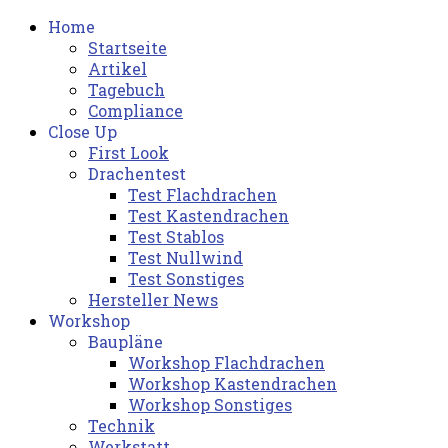
Home
Startseite
Artikel
Tagebuch
Compliance
Close Up
First Look
Drachentest
Test Flachdrachen
Test Kastendrachen
Test Stablos
Test Nullwind
Test Sonstiges
Hersteller News
Workshop
Baupläne
Workshop Flachdrachen
Workshop Kastendrachen
Workshop Sonstiges
Technik
Werkstatt