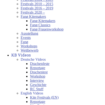
Festivals 2010 – 2015
Festivals 2016 – 2019
Festivals 2020 –
Fanø Kitemakers
Fanø Kitemakers
Fanø Classics
Fanø Frauenworkshop
Ausstellung
Events
Fanø
Workshops
Wettbewerb
KB Videos
Deutsche Videos
Drachenfeste
Reportage
Drachentest
Workshop
Interview
Geschichte
RC Stuff
English Videos
Kite Festivals (EN)
Reportage