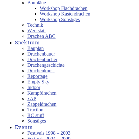
Baupläne
Workshop Flachdrachen
Workshop Kastendrachen
Workshop Sonstiges
Technik
Werkstatt
Drachen ABC
Spektrum
Bauplan
Drachenbauer
Drachenbücher
Drachengeschichte
Drachenkunst
Reportage
Empty Sky
Indoor
Kampfdrachen
xAP
Zappeldrachen
Traction
RC stuff
Sonstiges
Events
Festivals 1998 – 2003
Festivals 2004 – 2009