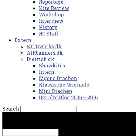
Reportage
Kite Review
Workshop
Interview
History
RC Stuff
Extern
KITEworks.dk
AIRbanners.dk
Dietrich.dk
Showkites
Intern
Eigene Drachen
Klassische Originale
Mini Drachen
Der alte Blog 2006 – 2016
Search
torsdag, 6. august 2026.
Sign in
Welcome! Log into your account
your username