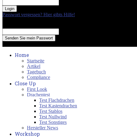
your password
Passwort vergessen? Hier gibts Hilfe!
Passwort Erneuerung
Recover your password
your email
A password will be e-mailed to you.
Home
Startseite
Artikel
Tagebuch
Compliance
Close Up
First Look
Drachentest
Test Flachdrachen
Test Kastendrachen
Test Stablos
Test Nullwind
Test Sonstiges
Hersteller News
Workshop