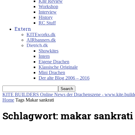
Kite Review
Workshop
Interview
History
RC Stuff
Extern
KITEworks.dk
AIRbanners.dk
Dietrich.dk
Showkites
Intern
Eigene Drachen
Klassische Originale
Mini Drachen
Der alte Blog 2006 – 2016
KITE BUILDERS
Online News der Drachenszene - www.kite.build
Home
Tags
Makar sankrati
Schlagwort: makar sankrati