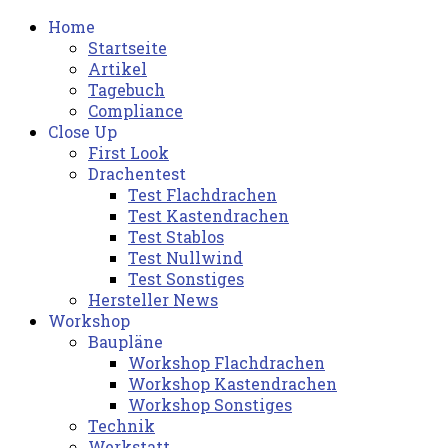
Home
Startseite
Artikel
Tagebuch
Compliance
Close Up
First Look
Drachentest
Test Flachdrachen
Test Kastendrachen
Test Stablos
Test Nullwind
Test Sonstiges
Hersteller News
Workshop
Baupläne
Workshop Flachdrachen
Workshop Kastendrachen
Workshop Sonstiges
Technik
Werkstatt