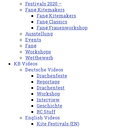
Festivals 2020 –
Fanø Kitemakers
Fanø Kitemakers
Fanø Classics
Fanø Frauenworkshop
Ausstellung
Events
Fanø
Workshops
Wettbewerb
KB Videos
Deutsche Videos
Drachenfeste
Reportage
Drachentest
Workshop
Interview
Geschichte
RC Stuff
English Videos
Kite Festivals (EN)