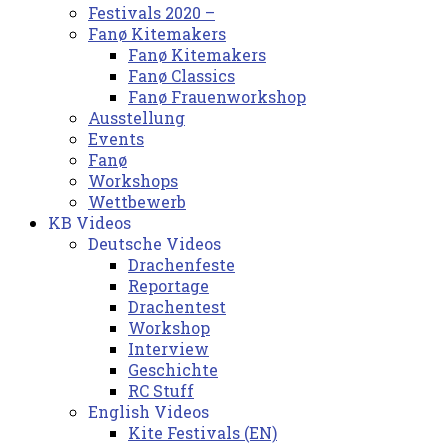
Festivals 2020 –
Fanø Kitemakers
Fanø Kitemakers
Fanø Classics
Fanø Frauenworkshop
Ausstellung
Events
Fanø
Workshops
Wettbewerb
KB Videos
Deutsche Videos
Drachenfeste
Reportage
Drachentest
Workshop
Interview
Geschichte
RC Stuff
English Videos
Kite Festivals (EN)