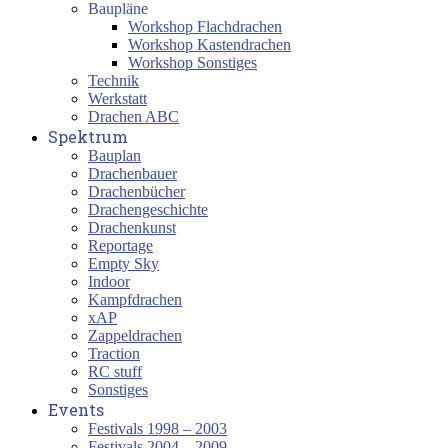
Baupläne
Workshop Flachdrachen
Workshop Kastendrachen
Workshop Sonstiges
Technik
Werkstatt
Drachen ABC
Spektrum
Bauplan
Drachenbauer
Drachenbücher
Drachengeschichte
Drachenkunst
Reportage
Empty Sky
Indoor
Kampfdrachen
xAP
Zappeldrachen
Traction
RC stuff
Sonstiges
Events
Festivals 1998 – 2003
Festivals 2004 – 2009