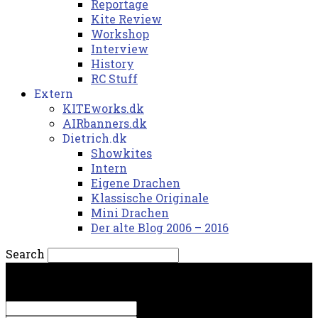
Reportage
Kite Review
Workshop
Interview
History
RC Stuff
Extern
KITEworks.dk
AIRbanners.dk
Dietrich.dk
Showkites
Intern
Eigene Drachen
Klassische Originale
Mini Drachen
Der alte Blog 2006 – 2016
Search
fredag, 7. august 2026.
Sign in
Welcome! Log into your account
your username