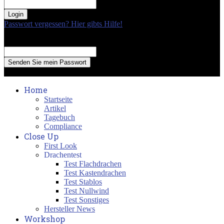
your password
Passwort vergessen? Hier gibts Hilfe!
Passwort Erneuerung
Recover your password
your email
A password will be e-mailed to you.
Home
Startseite
Artikel
Tagebuch
Compliance
Close Up
First Look
Drachentest
Test Flachdrachen
Test Kastendrachen
Test Stablos
Test Nullwind
Test Sonstiges
Hersteller News
Workshop