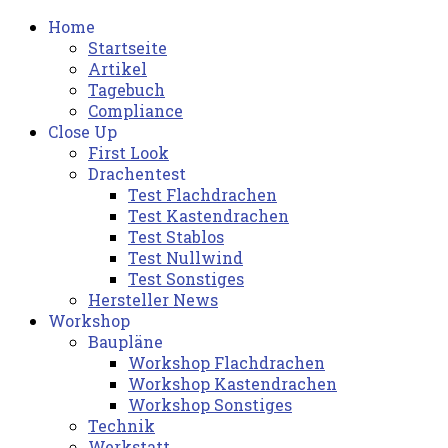
Home
Startseite
Artikel
Tagebuch
Compliance
Close Up
First Look
Drachentest
Test Flachdrachen
Test Kastendrachen
Test Stablos
Test Nullwind
Test Sonstiges
Hersteller News
Workshop
Baupläne
Workshop Flachdrachen
Workshop Kastendrachen
Workshop Sonstiges
Technik
Werkstatt