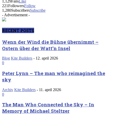
1,129
Fans
Like
221
Followers
Follow
1,280
Subscribers
Subscribe
- Advertisement -
RECENT POSTS
Wenn der Wind die Bühne übernimmt –
Ostern über der Watt’n Insel
Blog
Kite Builders
-
12. april 2026
0
Peter Lynn – The man who reimagined the
sky
Archiv
Kite Builders
-
11. april 2026
0
The Man Who Connected the Sky – In
Memory of Michael Steltzer