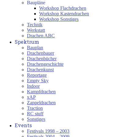
Baupläne
Workshop Flachdrachen
Workshop Kastendrachen
Workshop Sonstiges
Technik
Werkstatt
Drachen ABC
Spektrum
Bauplan
Drachenbauer
Drachenbücher
Drachengeschichte
Drachenkunst
Reportage
Empty Sky
Indoor
Kampfdrachen
xAP
Zappeldrachen
Traction
RC stuff
Sonstiges
Events
Festivals 1998 – 2003
Festivals 2004 – 2009