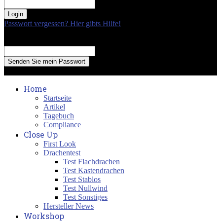
your password
Passwort vergessen? Hier gibts Hilfe!
Passwort Erneuerung
Recover your password
your email
A password will be e-mailed to you.
Home
Startseite
Artikel
Tagebuch
Compliance
Close Up
First Look
Drachentest
Test Flachdrachen
Test Kastendrachen
Test Stablos
Test Nullwind
Test Sonstiges
Hersteller News
Workshop