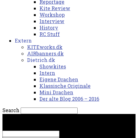
Reportage
Kite Review
Workshop
Interview
History
RC Stuff
Extern
KITEworks.dk
AIRbanners.dk
Dietrich.dk
Showkites
Intern
Eigene Drachen
Klassische Originale
Mini Drachen
Der alte Blog 2006 – 2016
Search
lørdag, 8. august 2026.
Sign in
Welcome! Log into your account
your username