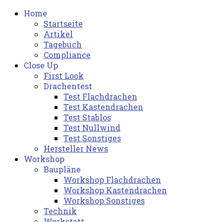
Home
Startseite
Artikel
Tagebuch
Compliance
Close Up
First Look
Drachentest
Test Flachdrachen
Test Kastendrachen
Test Stablos
Test Nullwind
Test Sonstiges
Hersteller News
Workshop
Baupläne
Workshop Flachdrachen
Workshop Kastendrachen
Workshop Sonstiges
Technik
Werkstatt