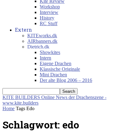
Kite Review
Workshop
Interview
History
RC Stuff
Extern
KITEworks.dk
AIRbanners.dk
Dietrich.dk
Showkites
Intern
Eigene Drachen
Klassische Originale
Mini Drachen
Der alte Blog 2006 – 2016
KITE BUILDERS
Online News der Drachenszene -
www.kite.builders
Home
Tags
Edo
Schlagwort: edo