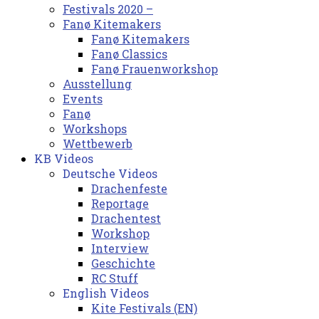
Festivals 2020 –
Fanø Kitemakers
Fanø Kitemakers
Fanø Classics
Fanø Frauenworkshop
Ausstellung
Events
Fanø
Workshops
Wettbewerb
KB Videos
Deutsche Videos
Drachenfeste
Reportage
Drachentest
Workshop
Interview
Geschichte
RC Stuff
English Videos
Kite Festivals (EN)