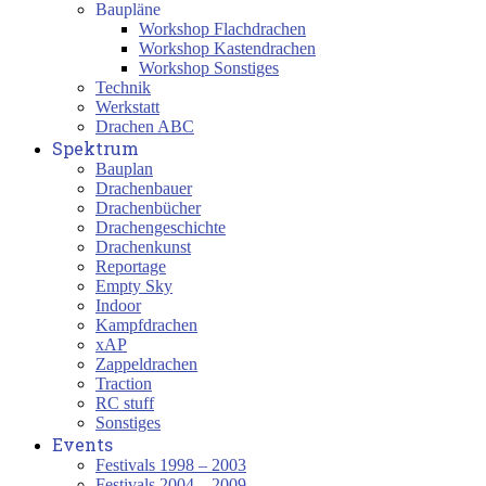
Baupläne
Workshop Flachdrachen
Workshop Kastendrachen
Workshop Sonstiges
Technik
Werkstatt
Drachen ABC
Spektrum
Bauplan
Drachenbauer
Drachenbücher
Drachengeschichte
Drachenkunst
Reportage
Empty Sky
Indoor
Kampfdrachen
xAP
Zappeldrachen
Traction
RC stuff
Sonstiges
Events
Festivals 1998 – 2003
Festivals 2004 – 2009