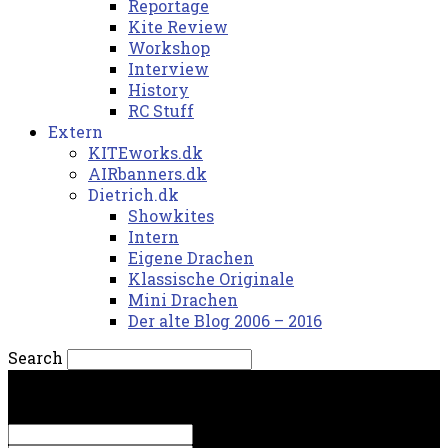
Reportage
Kite Review
Workshop
Interview
History
RC Stuff
Extern
KITEworks.dk
AIRbanners.dk
Dietrich.dk
Showkites
Intern
Eigene Drachen
Klassische Originale
Mini Drachen
Der alte Blog 2006 – 2016
Search
lørdag, 8. august 2026.
Sign in
Welcome! Log into your account
your username