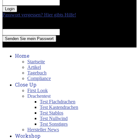
your password
Passwort vergessen? Hier gibts Hilfe!
Passwort Erneuerung
Recover your password
your email
A password will be e-mailed to you.
Home
Startseite
Artikel
Tagebuch
Compliance
Close Up
First Look
Drachentest
Test Flachdrachen
Test Kastendrachen
Test Stablos
Test Nullwind
Test Sonstiges
Hersteller News
Workshop