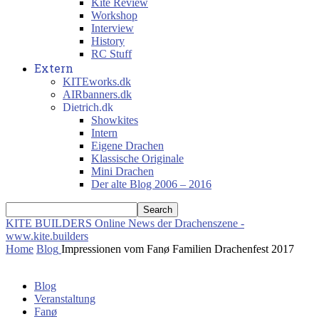
Kite Review
Workshop
Interview
History
RC Stuff
Extern
KITEworks.dk
AIRbanners.dk
Dietrich.dk
Showkites
Intern
Eigene Drachen
Klassische Originale
Mini Drachen
Der alte Blog 2006 – 2016
KITE BUILDERS
Online News der Drachenszene -
www.kite.builders
Home
Blog
Impressionen vom Fanø Familien Drachenfest 2017
Blog
Veranstaltung
Fanø