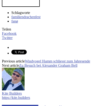
Schlagworte
familiendrachenfest
fanø
Teilen
Facebook
Twitter
Previous article
Windvogel Hamm schliesst zum Jahresende
Next article
Zu Besuch bei Alexander Graham Bell
Kite Builders
https://kite.builders