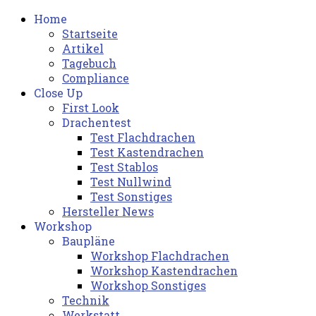
Home
Startseite
Artikel
Tagebuch
Compliance
Close Up
First Look
Drachentest
Test Flachdrachen
Test Kastendrachen
Test Stablos
Test Nullwind
Test Sonstiges
Hersteller News
Workshop
Baupläne
Workshop Flachdrachen
Workshop Kastendrachen
Workshop Sonstiges
Technik
Werkstatt