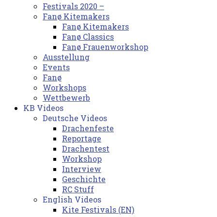
Festivals 2020 –
Fanø Kitemakers
Fanø Kitemakers
Fanø Classics
Fanø Frauenworkshop
Ausstellung
Events
Fanø
Workshops
Wettbewerb
KB Videos
Deutsche Videos
Drachenfeste
Reportage
Drachentest
Workshop
Interview
Geschichte
RC Stuff
English Videos
Kite Festivals (EN)