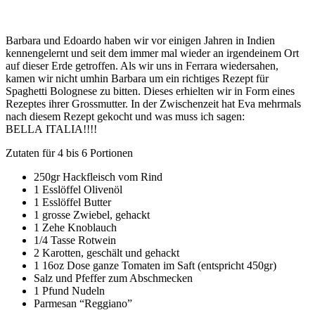
Barbara und Edoardo haben wir vor einigen Jahren in Indien
kennengelernt und seit dem immer mal wieder an irgendeinem Ort
auf dieser Erde getroffen. Als wir uns in Ferrara wiedersahen,
kamen wir nicht umhin Barbara um ein richtiges Rezept für
Spaghetti Bolognese zu bitten. Dieses erhielten wir in Form eines
Rezeptes ihrer Grossmutter. In der Zwischenzeit hat Eva mehrmals
nach diesem Rezept gekocht und was muss ich sagen:
BELLA ITALIA!!!!
Zutaten für 4 bis 6 Portionen
250gr Hackfleisch vom Rind
1 Esslöffel Olivenöl
1 Esslöffel Butter
1 grosse Zwiebel, gehackt
1 Zehe Knoblauch
1/4 Tasse Rotwein
2 Karotten, geschält und gehackt
1 16oz Dose ganze Tomaten im Saft (entspricht 450gr)
Salz und Pfeffer zum Abschmecken
1 Pfund Nudeln
Parmesan “Reggiano”