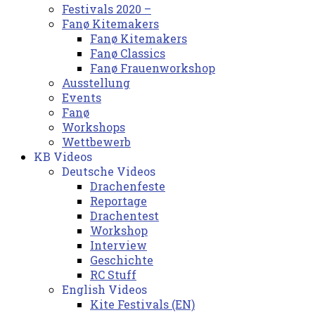
Festivals 2020 –
Fanø Kitemakers
Fanø Kitemakers
Fanø Classics
Fanø Frauenworkshop
Ausstellung
Events
Fanø
Workshops
Wettbewerb
KB Videos
Deutsche Videos
Drachenfeste
Reportage
Drachentest
Workshop
Interview
Geschichte
RC Stuff
English Videos
Kite Festivals (EN)