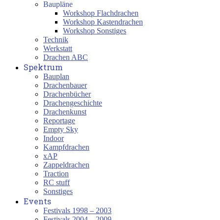
Baupläne
Workshop Flachdrachen
Workshop Kastendrachen
Workshop Sonstiges
Technik
Werkstatt
Drachen ABC
Spektrum
Bauplan
Drachenbauer
Drachenbücher
Drachengeschichte
Drachenkunst
Reportage
Empty Sky
Indoor
Kampfdrachen
xAP
Zappeldrachen
Traction
RC stuff
Sonstiges
Events
Festivals 1998 – 2003
Festivals 2004 – 2009