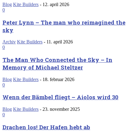
Blog
Kite Builders
-
12. april 2026
0
Peter Lynn – The man who reimagined the
sky
Archiv
Kite Builders
-
11. april 2026
0
The Man Who Connected the Sky – In
Memory of Michael Steltzer
Blog
Kite Builders
-
18. februar 2026
0
Wenn der Bämbel fliegt – Aiolos wird 30
Blog
Kite Builders
-
23. november 2025
0
Drachen los! Der Hafen hebt ab