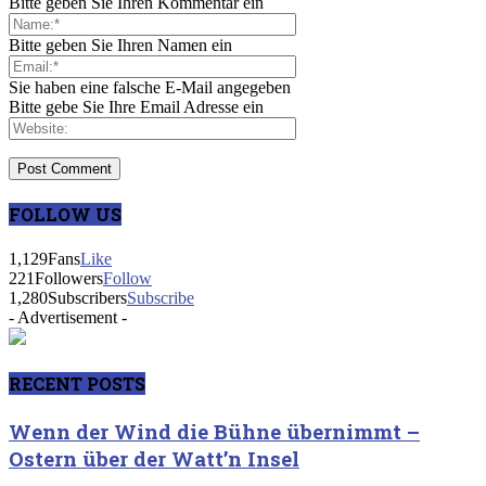
Bitte geben Sie Ihren Kommentar ein
Bitte geben Sie Ihren Namen ein
Sie haben eine falsche E-Mail angegeben
Bitte gebe Sie Ihre Email Adresse ein
FOLLOW US
1,129
Fans
Like
221
Followers
Follow
1,280
Subscribers
Subscribe
- Advertisement -
RECENT POSTS
Wenn der Wind die Bühne übernimmt –
Ostern über der Watt’n Insel