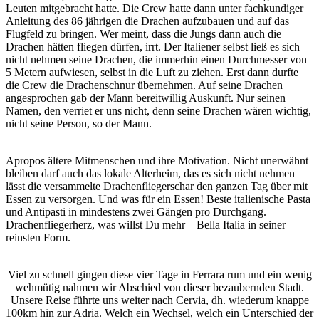
Leuten mitgebracht hatte. Die Crew hatte dann unter fachkundiger
Anleitung des 86 jährigen die Drachen aufzubauen und auf das
Flugfeld zu bringen. Wer meint, dass die Jungs dann auch die
Drachen hätten fliegen dürfen, irrt. Der Italiener selbst ließ es sich
nicht nehmen seine Drachen, die immerhin einen Durchmesser von
5 Metern aufwiesen, selbst in die Luft zu ziehen. Erst dann durfte
die Crew die Drachenschnur übernehmen. Auf seine Drachen
angesprochen gab der Mann bereitwillig Auskunft. Nur seinen
Namen, den verriet er uns nicht, denn seine Drachen wären wichtig,
nicht seine Person, so der Mann.
Apropos ältere Mitmenschen und ihre Motivation. Nicht unerwähnt
bleiben darf auch das lokale Alterheim, das es sich nicht nehmen
lässt die versammelte Drachenfliegerschar den ganzen Tag über mit
Essen zu versorgen. Und was für ein Essen! Beste italienische Pasta
und Antipasti in mindestens zwei Gängen pro Durchgang.
Drachenfliegerherz, was willst Du mehr – Bella Italia in seiner
reinsten Form.
Viel zu schnell gingen diese vier Tage in Ferrara rum und ein wenig
wehmütig nahmen wir Abschied von dieser bezaubernden Stadt.
Unsere Reise führte uns weiter nach Cervia, dh. wiederum knappe
100km hin zur Adria. Welch ein Wechsel, welch ein Unterschied der