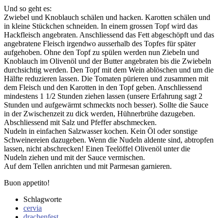
Und so geht es:
Zwiebel und Knoblauch schälen und hacken. Karotten schälen und
in kleine Stückchen schneiden. In einem grossen Topf wird das
Hackfleisch angebraten. Anschliessend das Fett abgeschöpft und das
angebratene Fleisch irgendwo ausserhalb des Topfes für später
aufgehoben. Ohne den Topf zu spülen werden nun Ziebeln und
Knoblauch im Olivenöl und der Butter angebraten bis die Zwiebeln
durchsichtig werden. Den Topf mit dem Wein ablöschen und um die
Hälfte reduzieren lassen. Die Tomaten pürieren und zusammen mit
dem Fleisch und den Karotten in den Topf geben. Anschliessend
mindestens 1 1/2 Stunden ziehen lassen (unsere Erfahrung sagt 2
Stunden und aufgewärmt schmeckts noch besser). Sollte die Sauce
in der Zwischenzeit zu dick werden, Hühnerbrühe dazugeben.
Abschliessend mit Salz und Pfeffer abschmecken.
Nudeln in einfachen Salzwasser kochen. Kein Öl oder sonstige
Schweinereien dazugeben. Wenn die Nudeln aldente sind, abtropfen
lassen, nicht abschrecken! Einen Teelöffel Olivenöl unter die
Nudeln ziehen und mit der Sauce vermischen.
Auf dem Tellen anrichten und mit Parmesan garnieren.
Buon appetito!
Schlagworte
cervia
drachenfest