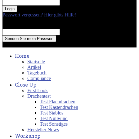
your password
Passwort vergessen? Hier gibts Hilfe!
Passwort Erneuerung
Recover your password
your email
A password will be e-mailed to you.
Home
Startseite
Artikel
Tagebuch
Compliance
Close Up
First Look
Drachentest
Test Flachdrachen
Test Kastendrachen
Test Stablos
Test Nullwind
Test Sonstiges
Hersteller News
Workshop