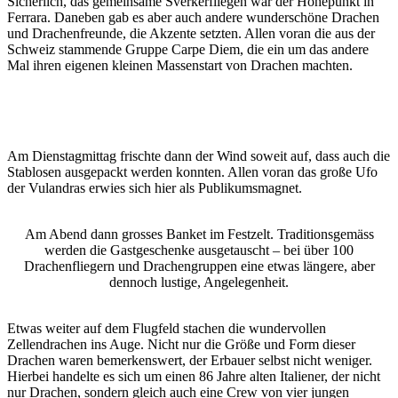
Sicherlich, das gemeinsame Sverkerfliegen war der Höhepunkt in
Ferrara. Daneben gab es aber auch andere wunderschöne Drachen
und Drachenfreunde, die Akzente setzten. Allen voran die aus der
Schweiz stammende Gruppe Carpe Diem, die ein um das andere
Mal ihren eigenen kleinen Massenstart von Drachen machten.
Am Dienstagmittag frischte dann der Wind soweit auf, dass auch die
Stablosen ausgepackt werden konnten. Allen voran das große Ufo
der Vulandras erwies sich hier als Publikumsmagnet.
Am Abend dann grosses Banket im Festzelt. Traditionsgemäss
werden die Gastgeschenke ausgetauscht – bei über 100
Drachenfliegern und Drachengruppen eine etwas längere, aber
dennoch lustige, Angelegenheit.
Etwas weiter auf dem Flugfeld stachen die wundervollen
Zellendrachen ins Auge. Nicht nur die Größe und Form dieser
Drachen waren bemerkenswert, der Erbauer selbst nicht weniger.
Hierbei handelte es sich um einen 86 Jahre alten Italiener, der nicht
nur Drachen, sondern gleich auch eine Crew von vier jungen