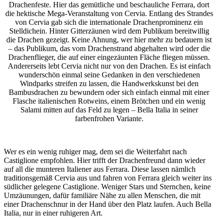
Drachenfeste. Hier das gemütliche und beschauliche Ferrara, dort
die hektische Mega-Veranstaltung von Cervia. Entlang des Strandes
von Cervia gab sich die internationale Drachenprominenz ein
Stelldichein. Hinter Gitterzäunen wird dem Publikum bereitwillig
die Drachen gezeigt. Keine Ahnung, wer hier mehr zu bedauern ist
– das Publikum, das vom Drachenstrand abgehalten wird oder die
Drachenflieger, die auf einer eingezäunten Fläche fliegen müssen.
Andererseits lebt Cervia nicht nur von den Drachen. Es ist einfach
wunderschön einmal seine Gedanken in den verschiedenen
Windparks streifen zu lassen, die Handwerkskunst bei den
Bambusdrachen zu bewundern oder sich einfach einmal mit einer
Flasche italienischen Rotweins, einem Brötchen und ein wenig
Salami mitten auf das Feld zu legen – Bella Italia in seiner
farbenfrohen Variante.
Wer es ein wenig ruhiger mag, dem sei die Weiterfahrt nach
Castiglione empfohlen. Hier trifft der Drachenfreund dann wieder
auf all die munteren Italiener aus Ferrara. Diese lassen nämlich
traditionsgemäß Cervia aus und fahren von Ferrara gleich weiter ins
südlicher gelegene Castiglione. Weniger Stars und Sternchen, keine
Umzäunungen, dafür familiäre Nähe zu allen Menschen, die mit
einer Drachenschnur in der Hand über den Platz laufen. Auch Bella
Italia, nur in einer ruhigeren Art.