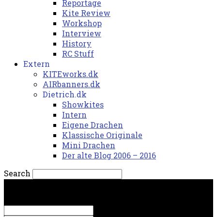
Reportage
Kite Review
Workshop
Interview
History
RC Stuff
Extern
KITEworks.dk
AIRbanners.dk
Dietrich.dk
Showkites
Intern
Eigene Drachen
Klassische Originale
Mini Drachen
Der alte Blog 2006 – 2016
Search
torsdag, 6. august 2026.
Sign in
Welcome! Log into your account
your username