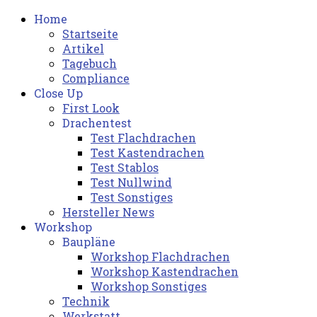
Home
Startseite
Artikel
Tagebuch
Compliance
Close Up
First Look
Drachentest
Test Flachdrachen
Test Kastendrachen
Test Stablos
Test Nullwind
Test Sonstiges
Hersteller News
Workshop
Baupläne
Workshop Flachdrachen
Workshop Kastendrachen
Workshop Sonstiges
Technik
Werkstatt