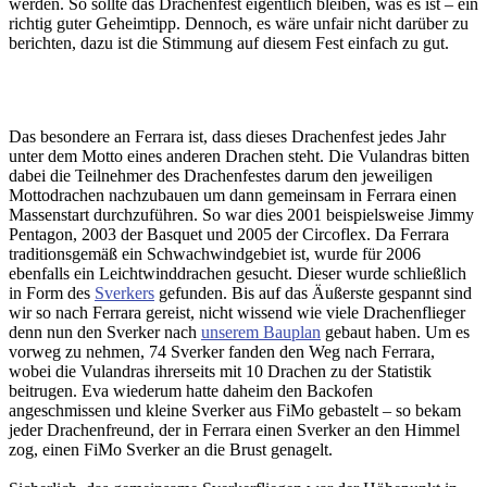
werden. So sollte das Drachenfest eigentlich bleiben, was es ist – ein
richtig guter Geheimtipp. Dennoch, es wäre unfair nicht darüber zu
berichten, dazu ist die Stimmung auf diesem Fest einfach zu gut.
Das besondere an Ferrara ist, dass dieses Drachenfest jedes Jahr
unter dem Motto eines anderen Drachen steht. Die Vulandras bitten
dabei die Teilnehmer des Drachenfestes darum den jeweiligen
Mottodrachen nachzubauen um dann gemeinsam in Ferrara einen
Massenstart durchzuführen. So war dies 2001 beispielsweise Jimmy
Pentagon, 2003 der Basquet und 2005 der Circoflex. Da Ferrara
traditionsgemäß ein Schwachwindgebiet ist, wurde für 2006
ebenfalls ein Leichtwinddrachen gesucht. Dieser wurde schließlich
in Form des
Sverkers
gefunden. Bis auf das Äußerste gespannt sind
wir so nach Ferrara gereist, nicht wissend wie viele Drachenflieger
denn nun den Sverker nach
unserem Bauplan
gebaut haben. Um es
vorweg zu nehmen, 74 Sverker fanden den Weg nach Ferrara,
wobei die Vulandras ihrerseits mit 10 Drachen zu der Statistik
beitrugen. Eva wiederum hatte daheim den Backofen
angeschmissen und kleine Sverker aus FiMo gebastelt – so bekam
jeder Drachenfreund, der in Ferrara einen Sverker an den Himmel
zog, einen FiMo Sverker an die Brust genagelt.