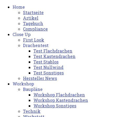
Home
Startseite
Artikel
Tagebuch
Compliance
Close Up
First Look
Drachentest
Test Flachdrachen
Test Kastendrachen
Test Stablos
Test Nullwind
Test Sonstiges
Hersteller News
Workshop
Baupläne
Workshop Flachdrachen
Workshop Kastendrachen
Workshop Sonstiges
Technik
Werkstatt