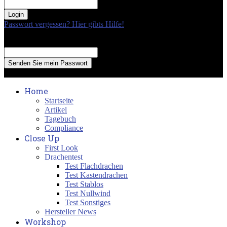
your password
Passwort vergessen? Hier gibts Hilfe!
Passwort Erneuerung
Recover your password
your email
A password will be e-mailed to you.
Home
Startseite
Artikel
Tagebuch
Compliance
Close Up
First Look
Drachentest
Test Flachdrachen
Test Kastendrachen
Test Stablos
Test Nullwind
Test Sonstiges
Hersteller News
Workshop