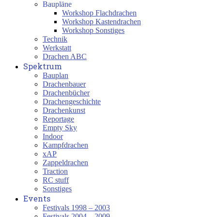
Baupläne
Workshop Flachdrachen
Workshop Kastendrachen
Workshop Sonstiges
Technik
Werkstatt
Drachen ABC
Spektrum
Bauplan
Drachenbauer
Drachenbücher
Drachengeschichte
Drachenkunst
Reportage
Empty Sky
Indoor
Kampfdrachen
xAP
Zappeldrachen
Traction
RC stuff
Sonstiges
Events
Festivals 1998 – 2003
Festivals 2004 – 2009