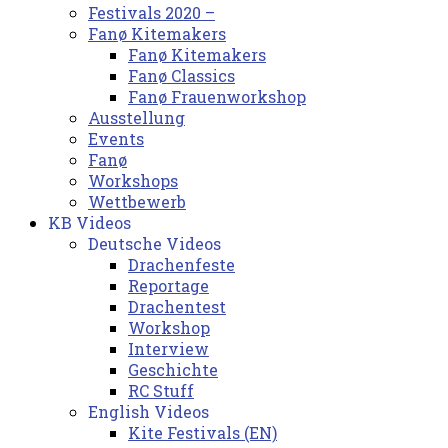
Festivals 2020 –
Fanø Kitemakers
Fanø Kitemakers
Fanø Classics
Fanø Frauenworkshop
Ausstellung
Events
Fanø
Workshops
Wettbewerb
KB Videos
Deutsche Videos
Drachenfeste
Reportage
Drachentest
Workshop
Interview
Geschichte
RC Stuff
English Videos
Kite Festivals (EN)