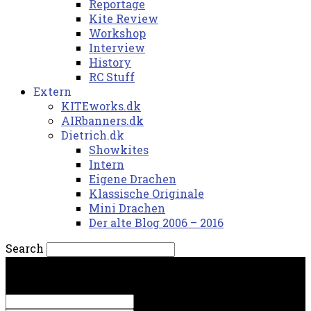
Reportage
Kite Review
Workshop
Interview
History
RC Stuff
Extern
KITEworks.dk
AIRbanners.dk
Dietrich.dk
Showkites
Intern
Eigene Drachen
Klassische Originale
Mini Drachen
Der alte Blog 2006 – 2016
Search
lørdag, 8. august 2026.
Sign in
Welcome! Log into your account
your username