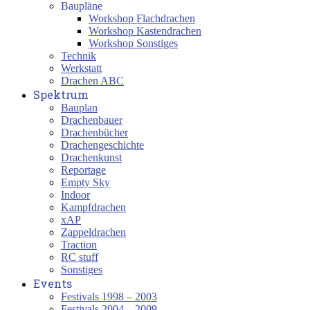
Baupläne
Workshop Flachdrachen
Workshop Kastendrachen
Workshop Sonstiges
Technik
Werkstatt
Drachen ABC
Spektrum
Bauplan
Drachenbauer
Drachenbücher
Drachengeschichte
Drachenkunst
Reportage
Empty Sky
Indoor
Kampfdrachen
xAP
Zappeldrachen
Traction
RC stuff
Sonstiges
Events
Festivals 1998 – 2003
Festivals 2004 – 2009