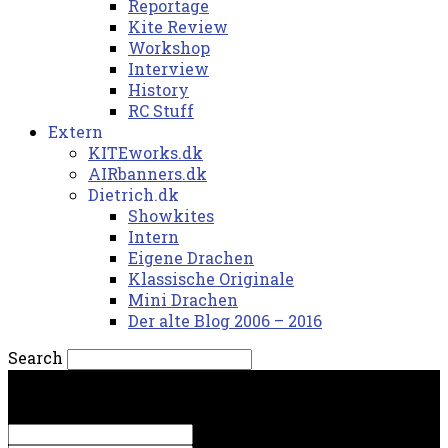
Reportage
Kite Review
Workshop
Interview
History
RC Stuff
Extern
KITEworks.dk
AIRbanners.dk
Dietrich.dk
Showkites
Intern
Eigene Drachen
Klassische Originale
Mini Drachen
Der alte Blog 2006 – 2016
Search
fredag, 7. august 2026.
Sign in
Welcome! Log into your account
your username