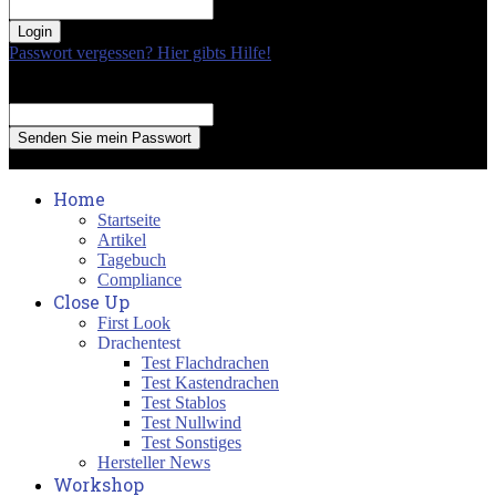
your password
Passwort vergessen? Hier gibts Hilfe!
Passwort Erneuerung
Recover your password
your email
A password will be e-mailed to you.
Home
Startseite
Artikel
Tagebuch
Compliance
Close Up
First Look
Drachentest
Test Flachdrachen
Test Kastendrachen
Test Stablos
Test Nullwind
Test Sonstiges
Hersteller News
Workshop