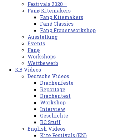
Festivals 2020 –
Fanø Kitemakers
Fanø Kitemakers
Fanø Classics
Fanø Frauenworkshop
Ausstellung
Events
Fanø
Workshops
Wettbewerb
KB Videos
Deutsche Videos
Drachenfeste
Reportage
Drachentest
Workshop
Interview
Geschichte
RC Stuff
English Videos
Kite Festivals (EN)