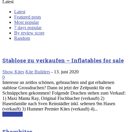
Latest
Latest
Featured posts
Most popular
7 days popular
By review score
Random
Stablose zu verkaufen – Inflatables for sale
Show Kites
Kite Builders
-
13. juni 2020
0
Interesse an zeitlos schönen, gebrauchten und gut erhaltenen
stablose Grossdrachen? Dann ist jetzt der Zeitpunkt für ein
Schnäppchen gekommen! Folgende Drachen stehen zum Verkauf:
1) Maxi Manta Ray, Original Fischbacher (verkauft) 2)
Hasenfamilie nach Sven Reinstädler inkl. seltenen 9m Hasen
(verkauft) 3) Hummer Premier Kites (verkauft) 4)...
Read more
Showkites