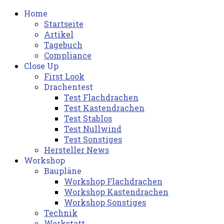
Home
Startseite
Artikel
Tagebuch
Compliance
Close Up
First Look
Drachentest
Test Flachdrachen
Test Kastendrachen
Test Stablos
Test Nullwind
Test Sonstiges
Hersteller News
Workshop
Baupläne
Workshop Flachdrachen
Workshop Kastendrachen
Workshop Sonstiges
Technik
Werkstatt