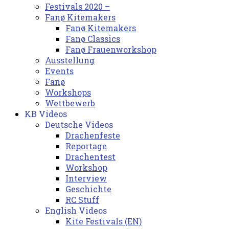
Festivals 2020 –
Fanø Kitemakers
Fanø Kitemakers
Fanø Classics
Fanø Frauenworkshop
Ausstellung
Events
Fanø
Workshops
Wettbewerb
KB Videos
Deutsche Videos
Drachenfeste
Reportage
Drachentest
Workshop
Interview
Geschichte
RC Stuff
English Videos
Kite Festivals (EN)