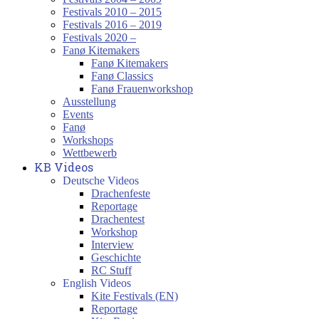
Festivals 2010 – 2015
Festivals 2016 – 2019
Festivals 2020 –
Fanø Kitemakers
Fanø Kitemakers
Fanø Classics
Fanø Frauenworkshop
Ausstellung
Events
Fanø
Workshops
Wettbewerb
KB Videos
Deutsche Videos
Drachenfeste
Reportage
Drachentest
Workshop
Interview
Geschichte
RC Stuff
English Videos
Kite Festivals (EN)
Reportage