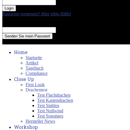
your password
Passwort vergessen? Hier gibts Hilfe!
Passwort Erneuerung
Recover your password
your email
A password will be e-mailed to you.
Home
Startseite
Artikel
Tagebuch
Compliance
Close Up
First Look
Drachentest
Test Flachdrachen
Test Kastendrachen
Test Stablos
Test Nullwind
Test Sonstiges
Hersteller News
Workshop