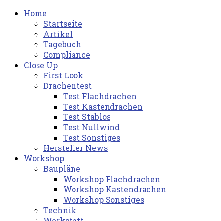
Home
Startseite
Artikel
Tagebuch
Compliance
Close Up
First Look
Drachentest
Test Flachdrachen
Test Kastendrachen
Test Stablos
Test Nullwind
Test Sonstiges
Hersteller News
Workshop
Baupläne
Workshop Flachdrachen
Workshop Kastendrachen
Workshop Sonstiges
Technik
Werkstatt