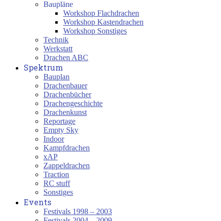
Baupläne
Workshop Flachdrachen
Workshop Kastendrachen
Workshop Sonstiges
Technik
Werkstatt
Drachen ABC
Spektrum
Bauplan
Drachenbauer
Drachenbücher
Drachengeschichte
Drachenkunst
Reportage
Empty Sky
Indoor
Kampfdrachen
xAP
Zappeldrachen
Traction
RC stuff
Sonstiges
Events
Festivals 1998 – 2003
Festivals 2004 – 2009