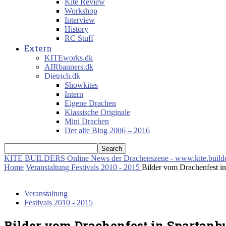
Kite Review
Workshop
Interview
History
RC Stuff
Extern
KITEworks.dk
AIRbanners.dk
Dietrich.dk
Showkites
Intern
Eigene Drachen
Klassische Originale
Mini Drachen
Der alte Blog 2006 – 2016
KITE BUILDERS
Online News der Drachenszene - www.kite.build
Home
Veranstaltung
Festivals 2010 - 2015
Bilder vom Drachenfest i
Veranstaltung
Festivals 2010 - 2015
Bilder vom Drachenfest in Spartanb