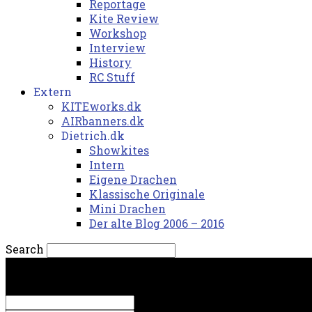
Reportage
Kite Review
Workshop
Interview
History
RC Stuff
Extern
KITEworks.dk
AIRbanners.dk
Dietrich.dk
Showkites
Intern
Eigene Drachen
Klassische Originale
Mini Drachen
Der alte Blog 2006 – 2016
Search
fredag, 7. august 2026.
Sign in
Welcome! Log into your account
your username