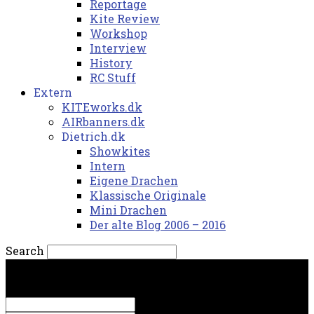
Reportage
Kite Review
Workshop
Interview
History
RC Stuff
Extern
KITEworks.dk
AIRbanners.dk
Dietrich.dk
Showkites
Intern
Eigene Drachen
Klassische Originale
Mini Drachen
Der alte Blog 2006 – 2016
Search
lørdag, 8. august 2026.
Sign in
Welcome! Log into your account
your username