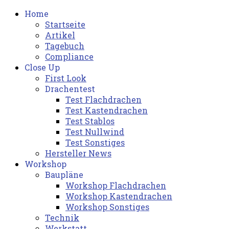
Home
Startseite
Artikel
Tagebuch
Compliance
Close Up
First Look
Drachentest
Test Flachdrachen
Test Kastendrachen
Test Stablos
Test Nullwind
Test Sonstiges
Hersteller News
Workshop
Baupläne
Workshop Flachdrachen
Workshop Kastendrachen
Workshop Sonstiges
Technik
Werkstatt