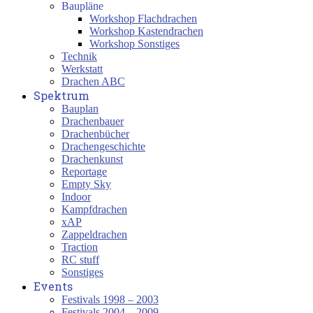
Baupläne
Workshop Flachdrachen
Workshop Kastendrachen
Workshop Sonstiges
Technik
Werkstatt
Drachen ABC
Spektrum
Bauplan
Drachenbauer
Drachenbücher
Drachengeschichte
Drachenkunst
Reportage
Empty Sky
Indoor
Kampfdrachen
xAP
Zappeldrachen
Traction
RC stuff
Sonstiges
Events
Festivals 1998 – 2003
Festivals 2004 – 2009