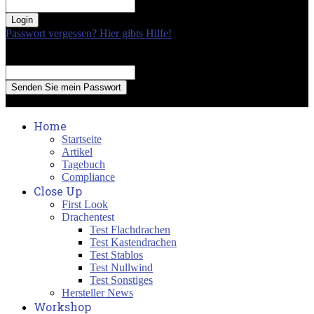
your password
Passwort vergessen? Hier gibts Hilfe!
Passwort Erneuerung
Recover your password
your email
A password will be e-mailed to you.
Home
Startseite
Artikel
Tagebuch
Compliance
Close Up
First Look
Drachentest
Test Flachdrachen
Test Kastendrachen
Test Stablos
Test Nullwind
Test Sonstiges
Hersteller News
Workshop