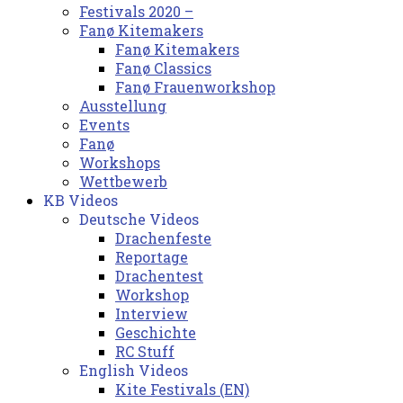
Festivals 2020 –
Fanø Kitemakers
Fanø Kitemakers
Fanø Classics
Fanø Frauenworkshop
Ausstellung
Events
Fanø
Workshops
Wettbewerb
KB Videos
Deutsche Videos
Drachenfeste
Reportage
Drachentest
Workshop
Interview
Geschichte
RC Stuff
English Videos
Kite Festivals (EN)