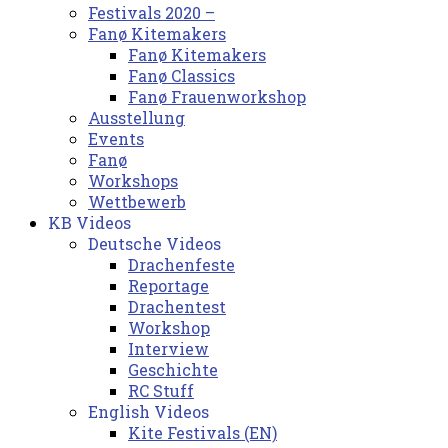
Festivals 2020 –
Fanø Kitemakers
Fanø Kitemakers
Fanø Classics
Fanø Frauenworkshop
Ausstellung
Events
Fanø
Workshops
Wettbewerb
KB Videos
Deutsche Videos
Drachenfeste
Reportage
Drachentest
Workshop
Interview
Geschichte
RC Stuff
English Videos
Kite Festivals (EN)