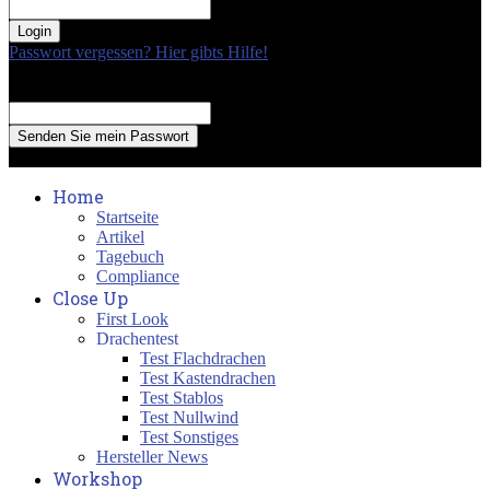
your password
Passwort vergessen? Hier gibts Hilfe!
Passwort Erneuerung
Recover your password
your email
A password will be e-mailed to you.
Home
Startseite
Artikel
Tagebuch
Compliance
Close Up
First Look
Drachentest
Test Flachdrachen
Test Kastendrachen
Test Stablos
Test Nullwind
Test Sonstiges
Hersteller News
Workshop