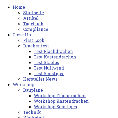
Home
Startseite
Artikel
Tagebuch
Compliance
Close Up
First Look
Drachentest
Test Flachdrachen
Test Kastendrachen
Test Stablos
Test Nullwind
Test Sonstiges
Hersteller News
Workshop
Baupläne
Workshop Flachdrachen
Workshop Kastendrachen
Workshop Sonstiges
Technik
Werkstatt