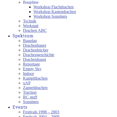
Baupläne
Workshop Flachdrachen
Workshop Kastendrachen
Workshop Sonstiges
Technik
Werkstatt
Drachen ABC
Spektrum
Bauplan
Drachenbauer
Drachenbücher
Drachengeschichte
Drachenkunst
Reportage
Empty Sky
Indoor
Kampfdrachen
xAP
Zappeldrachen
Traction
RC stuff
Sonstiges
Events
Festivals 1998 – 2003
Festivals 2004 – 2009