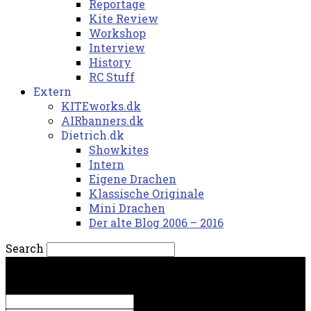
Reportage
Kite Review
Workshop
Interview
History
RC Stuff
Extern
KITEworks.dk
AIRbanners.dk
Dietrich.dk
Showkites
Intern
Eigene Drachen
Klassische Originale
Mini Drachen
Der alte Blog 2006 – 2016
Search
lørdag, 8. august 2026.
Sign in
Welcome! Log into your account
your username