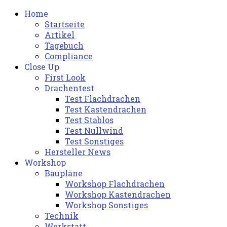
Home
Startseite
Artikel
Tagebuch
Compliance
Close Up
First Look
Drachentest
Test Flachdrachen
Test Kastendrachen
Test Stablos
Test Nullwind
Test Sonstiges
Hersteller News
Workshop
Baupläne
Workshop Flachdrachen
Workshop Kastendrachen
Workshop Sonstiges
Technik
Werkstatt