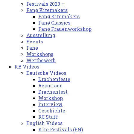
Festivals 2020 –
Fanø Kitemakers
Fanø Kitemakers
Fanø Classics
Fanø Frauenworkshop
Ausstellung
Events
Fanø
Workshops
Wettbewerb
KB Videos
Deutsche Videos
Drachenfeste
Reportage
Drachentest
Workshop
Interview
Geschichte
RC Stuff
English Videos
Kite Festivals (EN)