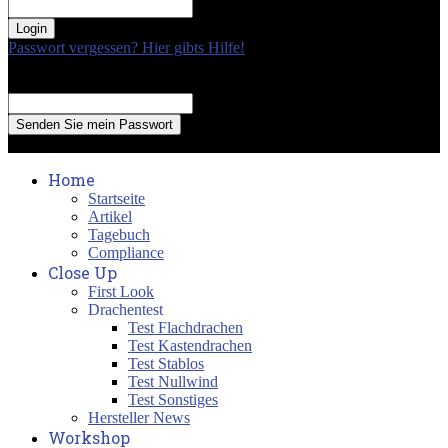
your password
Passwort vergessen? Hier gibts Hilfe!
Passwort Erneuerung
Recover your password
your email
A password will be e-mailed to you.
Home
Startseite
Artikel
Tagebuch
Compliance
Close Up
First Look
Drachentest
Test Flachdrachen
Test Kastendrachen
Test Stablos
Test Nullwind
Test Sonstiges
Hersteller News
Workshop