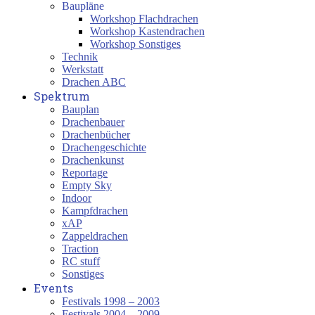
Baupläne
Workshop Flachdrachen
Workshop Kastendrachen
Workshop Sonstiges
Technik
Werkstatt
Drachen ABC
Spektrum
Bauplan
Drachenbauer
Drachenbücher
Drachengeschichte
Drachenkunst
Reportage
Empty Sky
Indoor
Kampfdrachen
xAP
Zappeldrachen
Traction
RC stuff
Sonstiges
Events
Festivals 1998 – 2003
Festivals 2004 – 2009