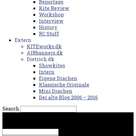
Reportage
Kite Review
Workshop
Interview
History
RC Stuff
Extern
KITEworks.dk
AIRbanners.dk
Dietrich.dk
Showkites
Intern
Eigene Drachen
Klassische Originale
Mini Drachen
Der alte Blog 2006 – 2016
Search
lørdag, 8. august 2026.
Sign in
Welcome! Log into your account
your username