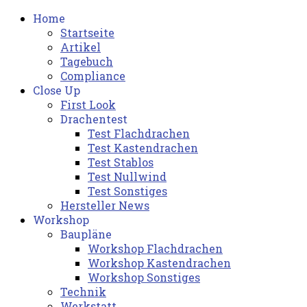
Home
Startseite
Artikel
Tagebuch
Compliance
Close Up
First Look
Drachentest
Test Flachdrachen
Test Kastendrachen
Test Stablos
Test Nullwind
Test Sonstiges
Hersteller News
Workshop
Baupläne
Workshop Flachdrachen
Workshop Kastendrachen
Workshop Sonstiges
Technik
Werkstatt