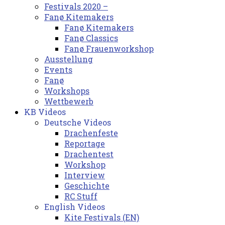
Festivals 2020 –
Fanø Kitemakers
Fanø Kitemakers
Fanø Classics
Fanø Frauenworkshop
Ausstellung
Events
Fanø
Workshops
Wettbewerb
KB Videos
Deutsche Videos
Drachenfeste
Reportage
Drachentest
Workshop
Interview
Geschichte
RC Stuff
English Videos
Kite Festivals (EN)