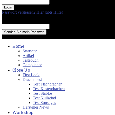
your password
Passwort vergessen? Hier gibts Hilfe!
Passwort Erneuerung
Recover your password
your email
A password will be e-mailed to you.
Home
Startseite
Artikel
Tagebuch
Compliance
Close Up
First Look
Drachentest
Test Flachdrachen
Test Kastendrachen
Test Stablos
Test Nullwind
Test Sonstiges
Hersteller News
Workshop