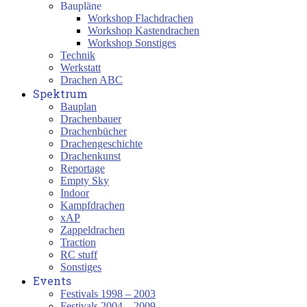
Baupläne
Workshop Flachdrachen
Workshop Kastendrachen
Workshop Sonstiges
Technik
Werkstatt
Drachen ABC
Spektrum
Bauplan
Drachenbauer
Drachenbücher
Drachengeschichte
Drachenkunst
Reportage
Empty Sky
Indoor
Kampfdrachen
xAP
Zappeldrachen
Traction
RC stuff
Sonstiges
Events
Festivals 1998 – 2003
Festivals 2004 – 2009