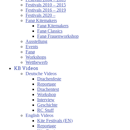
Festivals 2010 – 2015
Festivals 2016 – 2019
Festivals 2020 –
Fanø Kitemakers
Fanø Kitemakers
Fanø Classics
Fanø Frauenworkshop
Ausstellung
Events
Fanø
Workshops
Wettbewerb
KB Videos
Deutsche Videos
Drachenfeste
Reportage
Drachentest
Workshop
Interview
Geschichte
RC Stuff
English Videos
Kite Festivals (EN)
Reportage