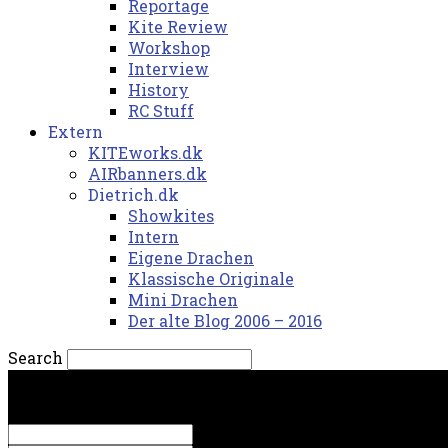
Reportage
Kite Review
Workshop
Interview
History
RC Stuff
Extern
KITEworks.dk
AIRbanners.dk
Dietrich.dk
Showkites
Intern
Eigene Drachen
Klassische Originale
Mini Drachen
Der alte Blog 2006 – 2016
Search
torsdag, 6. august 2026.
Sign in
Welcome! Log into your account
your username