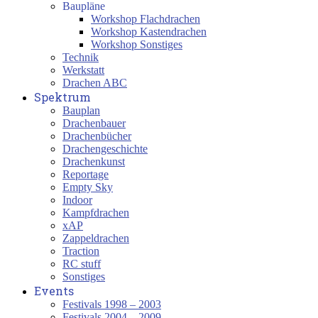
Baupläne
Workshop Flachdrachen
Workshop Kastendrachen
Workshop Sonstiges
Technik
Werkstatt
Drachen ABC
Spektrum
Bauplan
Drachenbauer
Drachenbücher
Drachengeschichte
Drachenkunst
Reportage
Empty Sky
Indoor
Kampfdrachen
xAP
Zappeldrachen
Traction
RC stuff
Sonstiges
Events
Festivals 1998 – 2003
Festivals 2004 – 2009