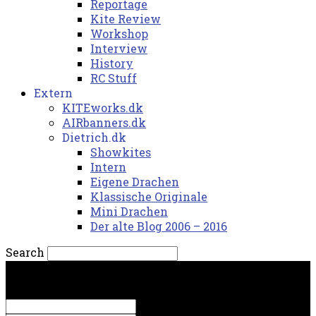
Reportage
Kite Review
Workshop
Interview
History
RC Stuff
Extern
KITEworks.dk
AIRbanners.dk
Dietrich.dk
Showkites
Intern
Eigene Drachen
Klassische Originale
Mini Drachen
Der alte Blog 2006 – 2016
Search
søndag, 9. august 2026.
Sign in
Welcome! Log into your account
your username