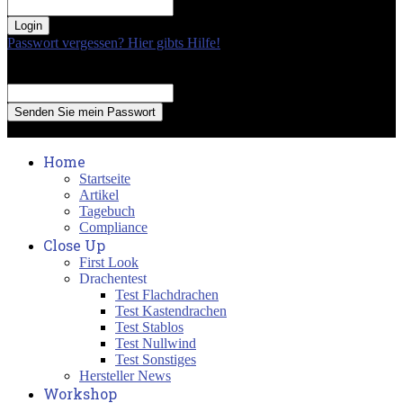
your password
Passwort vergessen? Hier gibts Hilfe!
Passwort Erneuerung
Recover your password
your email
A password will be e-mailed to you.
Home
Startseite
Artikel
Tagebuch
Compliance
Close Up
First Look
Drachentest
Test Flachdrachen
Test Kastendrachen
Test Stablos
Test Nullwind
Test Sonstiges
Hersteller News
Workshop