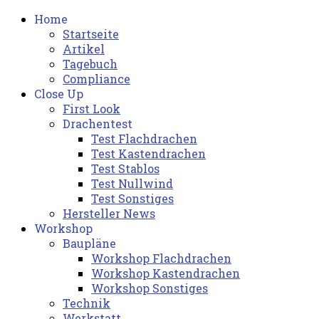
Home
Startseite
Artikel
Tagebuch
Compliance
Close Up
First Look
Drachentest
Test Flachdrachen
Test Kastendrachen
Test Stablos
Test Nullwind
Test Sonstiges
Hersteller News
Workshop
Baupläne
Workshop Flachdrachen
Workshop Kastendrachen
Workshop Sonstiges
Technik
Werkstatt