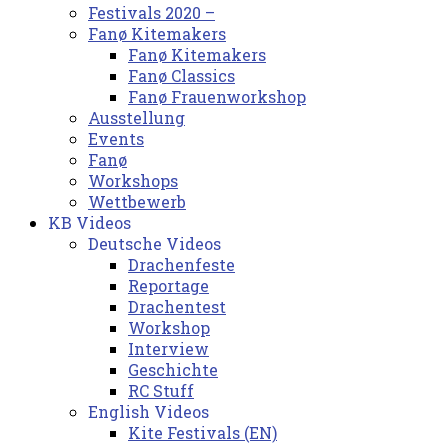
Festivals 2020 –
Fanø Kitemakers
Fanø Kitemakers
Fanø Classics
Fanø Frauenworkshop
Ausstellung
Events
Fanø
Workshops
Wettbewerb
KB Videos
Deutsche Videos
Drachenfeste
Reportage
Drachentest
Workshop
Interview
Geschichte
RC Stuff
English Videos
Kite Festivals (EN)