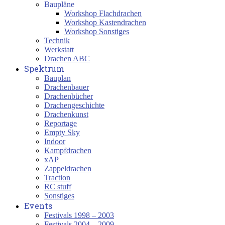
Baupläne
Workshop Flachdrachen
Workshop Kastendrachen
Workshop Sonstiges
Technik
Werkstatt
Drachen ABC
Spektrum
Bauplan
Drachenbauer
Drachenbücher
Drachengeschichte
Drachenkunst
Reportage
Empty Sky
Indoor
Kampfdrachen
xAP
Zappeldrachen
Traction
RC stuff
Sonstiges
Events
Festivals 1998 – 2003
Festivals 2004 – 2009