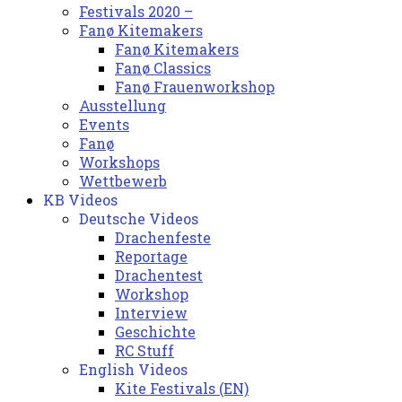
Festivals 2020 –
Fanø Kitemakers
Fanø Kitemakers
Fanø Classics
Fanø Frauenworkshop
Ausstellung
Events
Fanø
Workshops
Wettbewerb
KB Videos
Deutsche Videos
Drachenfeste
Reportage
Drachentest
Workshop
Interview
Geschichte
RC Stuff
English Videos
Kite Festivals (EN)