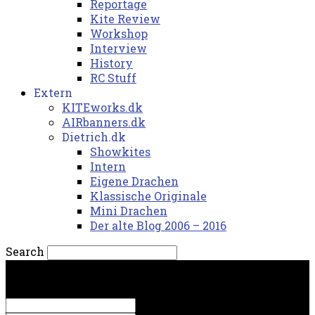
Reportage
Kite Review
Workshop
Interview
History
RC Stuff
Extern
KITEworks.dk
AIRbanners.dk
Dietrich.dk
Showkites
Intern
Eigene Drachen
Klassische Originale
Mini Drachen
Der alte Blog 2006 – 2016
Search
torsdag, 6. august 2026.
Sign in
Welcome! Log into your account
your username