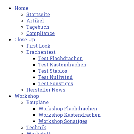
Home
Startseite
Artikel
Tagebuch
Compliance
Close Up
First Look
Drachentest
Test Flachdrachen
Test Kastendrachen
Test Stablos
Test Nullwind
Test Sonstiges
Hersteller News
Workshop
Baupläne
Workshop Flachdrachen
Workshop Kastendrachen
Workshop Sonstiges
Technik
Werkstatt