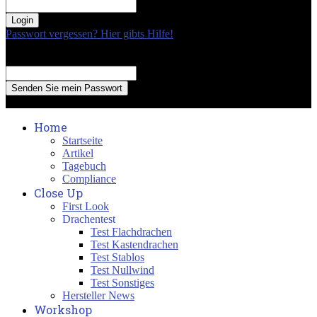
your password
Passwort vergessen? Hier gibts Hilfe!
Passwort Erneuerung
Recover your password
your email
A password will be e-mailed to you.
Home
Startseite
Artikel
Tagebuch
Compliance
Close Up
First Look
Drachentest
Test Flachdrachen
Test Kastendrachen
Test Stablos
Test Nullwind
Test Sonstiges
Hersteller News
Workshop