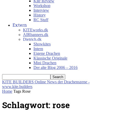
Kite Review
Workshop
Interview
History
RC Stuff
Extern
KITEworks.dk
AIRbanners.dk
Dietrich.dk
Showkites
Intern
Eigene Drachen
Klassische Originale
Mini Drachen
Der alte Blog 2006 – 2016
KITE BUILDERS
Online News der Drachenszene -
www.kite.builders
Home
Tags
Rose
Schlagwort: rose