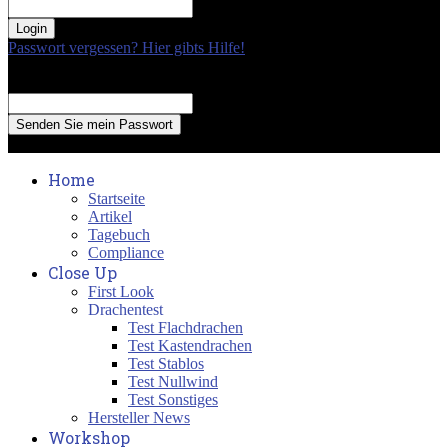
your password
Passwort vergessen? Hier gibts Hilfe!
Passwort Erneuerung
Recover your password
your email
A password will be e-mailed to you.
Home
Startseite
Artikel
Tagebuch
Compliance
Close Up
First Look
Drachentest
Test Flachdrachen
Test Kastendrachen
Test Stablos
Test Nullwind
Test Sonstiges
Hersteller News
Workshop