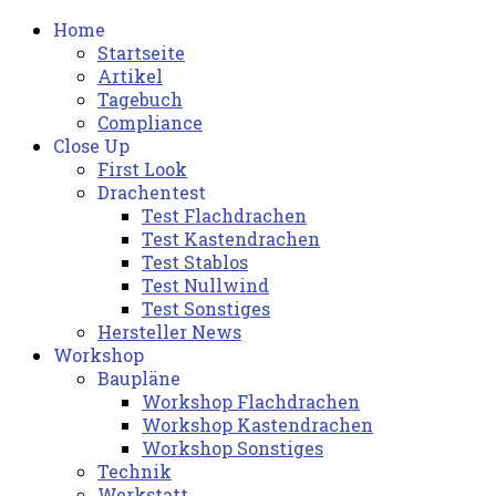
Home
Startseite
Artikel
Tagebuch
Compliance
Close Up
First Look
Drachentest
Test Flachdrachen
Test Kastendrachen
Test Stablos
Test Nullwind
Test Sonstiges
Hersteller News
Workshop
Baupläne
Workshop Flachdrachen
Workshop Kastendrachen
Workshop Sonstiges
Technik
Werkstatt