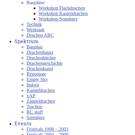
Baupläne
Workshop Flachdrachen
Workshop Kastendrachen
Workshop Sonstiges
Technik
Werkstatt
Drachen ABC
Spektrum
Bauplan
Drachenbauer
Drachenbücher
Drachengeschichte
Drachenkunst
Reportage
Empty Sky
Indoor
Kampfdrachen
xAP
Zappeldrachen
Traction
RC stuff
Sonstiges
Events
Festivals 1998 – 2003
Festivals 2004 – 2009