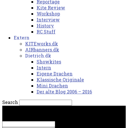
Reportage
Kite Review
Workshop
Interview
History
RC Stuff
Extern
KITEworks.dk
AIRbanners.dk
Dietrich.dk
Showkites
Intern
Eigene Drachen
Klassische Originale
Mini Drachen
Der alte Blog 2006 – 2016
Search
torsdag, 6. august 2026.
Sign in
Welcome! Log into your account
your username