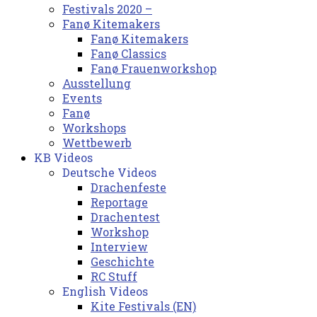
Festivals 2020 –
Fanø Kitemakers
Fanø Kitemakers
Fanø Classics
Fanø Frauenworkshop
Ausstellung
Events
Fanø
Workshops
Wettbewerb
KB Videos
Deutsche Videos
Drachenfeste
Reportage
Drachentest
Workshop
Interview
Geschichte
RC Stuff
English Videos
Kite Festivals (EN)