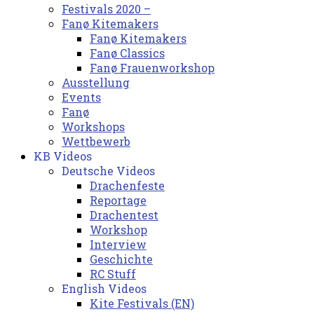
Festivals 2020 –
Fanø Kitemakers
Fanø Kitemakers
Fanø Classics
Fanø Frauenworkshop
Ausstellung
Events
Fanø
Workshops
Wettbewerb
KB Videos
Deutsche Videos
Drachenfeste
Reportage
Drachentest
Workshop
Interview
Geschichte
RC Stuff
English Videos
Kite Festivals (EN)