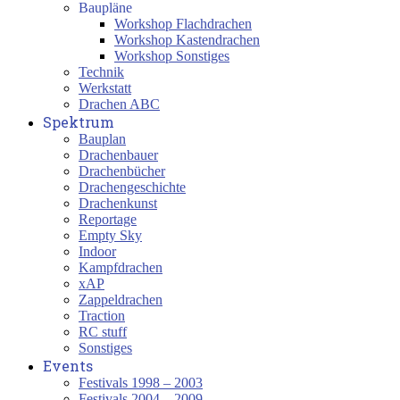
Baupläne
Workshop Flachdrachen
Workshop Kastendrachen
Workshop Sonstiges
Technik
Werkstatt
Drachen ABC
Spektrum
Bauplan
Drachenbauer
Drachenbücher
Drachengeschichte
Drachenkunst
Reportage
Empty Sky
Indoor
Kampfdrachen
xAP
Zappeldrachen
Traction
RC stuff
Sonstiges
Events
Festivals 1998 – 2003
Festivals 2004 – 2009