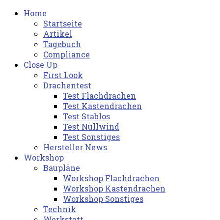
Home
Startseite
Artikel
Tagebuch
Compliance
Close Up
First Look
Drachentest
Test Flachdrachen
Test Kastendrachen
Test Stablos
Test Nullwind
Test Sonstiges
Hersteller News
Workshop
Baupläne
Workshop Flachdrachen
Workshop Kastendrachen
Workshop Sonstiges
Technik
Werkstatt