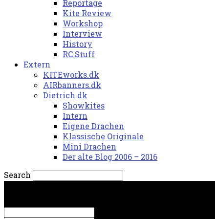
Reportage
Kite Review
Workshop
Interview
History
RC Stuff
Extern
KITEworks.dk
AIRbanners.dk
Dietrich.dk
Showkites
Intern
Eigene Drachen
Klassische Originale
Mini Drachen
Der alte Blog 2006 – 2016
Search
fredag, 7. august 2026.
Sign in
Welcome! Log into your account
your username