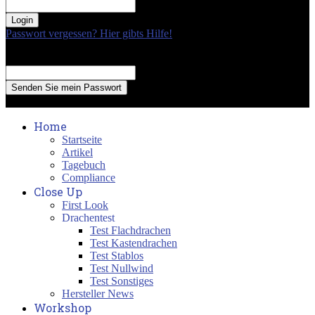
your password
Passwort vergessen? Hier gibts Hilfe!
Passwort Erneuerung
Recover your password
your email
A password will be e-mailed to you.
Home
Startseite
Artikel
Tagebuch
Compliance
Close Up
First Look
Drachentest
Test Flachdrachen
Test Kastendrachen
Test Stablos
Test Nullwind
Test Sonstiges
Hersteller News
Workshop