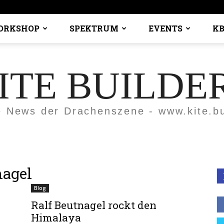
ORKSHOP
SPEKTRUM
EVENTS
KB
ITE BUILDE
e News der Drachenszene - www.kite.bu
nagel
Blog
Ralf Beutnagel rockt den
Himalaya