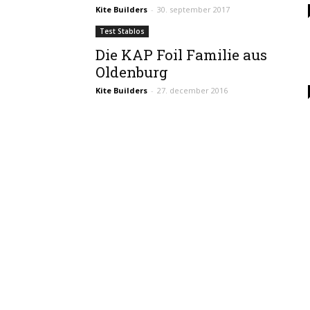
Kite Builders
-
30. september 2017
Test Stablos
Die KAP Foil Familie aus
Oldenburg
Kite Builders
-
27. december 2016