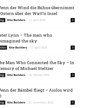
enn der Wind die Bühne übernimmt
 Ostern über der Watt’n Insel
Kite Builders
-
12. april 2026
log
0
eter Lynn – The man who
eimagined the sky
Kite Builders
-
11. april 2026
rchiv
0
he Man Who Connected the Sky – In
emory of Michael Steltzer
Kite Builders
-
18. februar 2026
log
0
enn der Bämbel fliegt – Aiolos wird
0
Kite Builders
-
23. november 2025
log
0