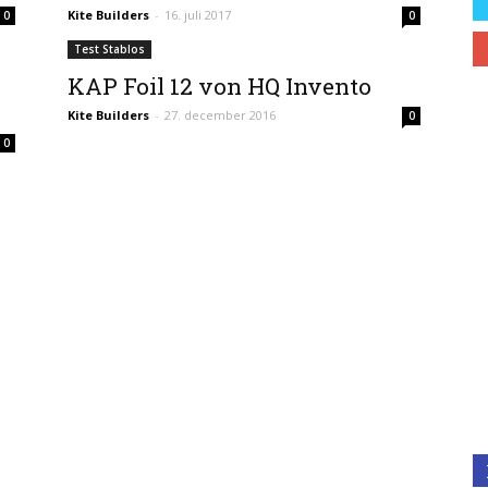
Kite Builders
-
16. juli 2017
0
0
Test Stablos
KAP Foil 12 von HQ Invento
Kite Builders
-
27. december 2016
0
0