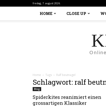
fredag, 7. august 2026.
HOME
CLOSE UP
W
K
Onlin
Home
Tags
Ralf beutnagel
Schlagwort: ralf beut
Blog
Spiderkites reanimiert einen
grossartigen Klassiker