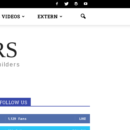
 VIDEOS
EXTERN
RS
ilders
FOLLOW US
1,129
Fans
LIKE