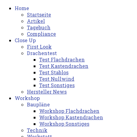
Home
Startseite
Artikel
Tagebuch
Compliance
Close Up
First Look
Drachentest
Test Flachdrachen
Test Kastendrachen
Test Stablos
Test Nullwind
Test Sonstiges
Hersteller News
Workshop
Baupläne
Workshop Flachdrachen
Workshop Kastendrachen
Workshop Sonstiges
Technik
Werkstatt