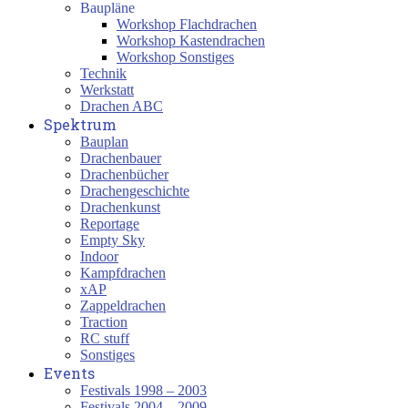
Baupläne
Workshop Flachdrachen
Workshop Kastendrachen
Workshop Sonstiges
Technik
Werkstatt
Drachen ABC
Spektrum
Bauplan
Drachenbauer
Drachenbücher
Drachengeschichte
Drachenkunst
Reportage
Empty Sky
Indoor
Kampfdrachen
xAP
Zappeldrachen
Traction
RC stuff
Sonstiges
Events
Festivals 1998 – 2003
Festivals 2004 – 2009