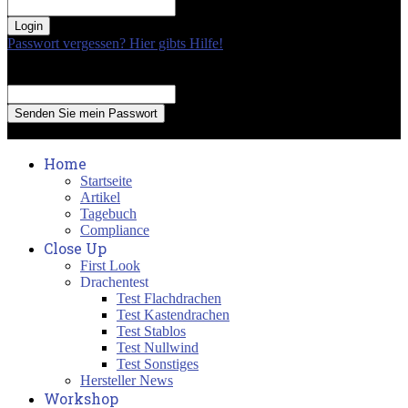
your password
Passwort vergessen? Hier gibts Hilfe!
Passwort Erneuerung
Recover your password
your email
A password will be e-mailed to you.
Home
Startseite
Artikel
Tagebuch
Compliance
Close Up
First Look
Drachentest
Test Flachdrachen
Test Kastendrachen
Test Stablos
Test Nullwind
Test Sonstiges
Hersteller News
Workshop