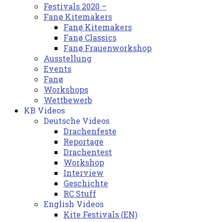
Festivals 2020 –
Fanø Kitemakers
Fanø Kitemakers
Fanø Classics
Fanø Frauenworkshop
Ausstellung
Events
Fanø
Workshops
Wettbewerb
KB Videos
Deutsche Videos
Drachenfeste
Reportage
Drachentest
Workshop
Interview
Geschichte
RC Stuff
English Videos
Kite Festivals (EN)