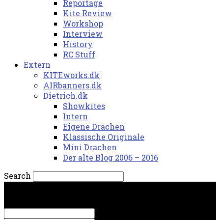
Reportage
Kite Review
Workshop
Interview
History
RC Stuff
Extern
KITEworks.dk
AIRbanners.dk
Dietrich.dk
Showkites
Intern
Eigene Drachen
Klassische Originale
Mini Drachen
Der alte Blog 2006 – 2016
Search
fredag, 7. august 2026.
Sign in
Welcome! Log into your account
your username