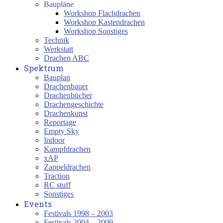
Baupläne
Workshop Flachdrachen
Workshop Kastendrachen
Workshop Sonstiges
Technik
Werkstatt
Drachen ABC
Spektrum
Bauplan
Drachenbauer
Drachenbücher
Drachengeschichte
Drachenkunst
Reportage
Empty Sky
Indoor
Kampfdrachen
xAP
Zappeldrachen
Traction
RC stuff
Sonstiges
Events
Festivals 1998 – 2003
Festivals 2004 – 2009