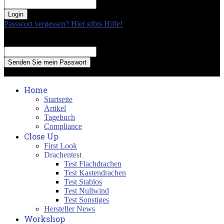
your password
Passwort vergessen? Hier gibts Hilfe!
Passwort Erneuerung
Recover your password
your email
A password will be e-mailed to you.
Home
Startseite
Artikel
Tagebuch
Compliance
Close Up
First Look
Drachentest
Test Flachdrachen
Test Kastendrachen
Test Stablos
Test Nullwind
Test Sonstiges
Hersteller News
Workshop