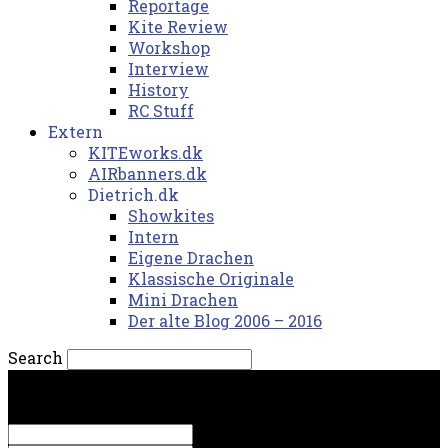
Reportage
Kite Review
Workshop
Interview
History
RC Stuff
Extern
KITEworks.dk
AIRbanners.dk
Dietrich.dk
Showkites
Intern
Eigene Drachen
Klassische Originale
Mini Drachen
Der alte Blog 2006 – 2016
Search
lørdag, 8. august 2026.
Sign in
Welcome! Log into your account
your username