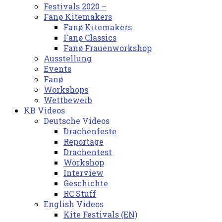
Festivals 2020 –
Fanø Kitemakers
Fanø Kitemakers
Fanø Classics
Fanø Frauenworkshop
Ausstellung
Events
Fanø
Workshops
Wettbewerb
KB Videos
Deutsche Videos
Drachenfeste
Reportage
Drachentest
Workshop
Interview
Geschichte
RC Stuff
English Videos
Kite Festivals (EN)