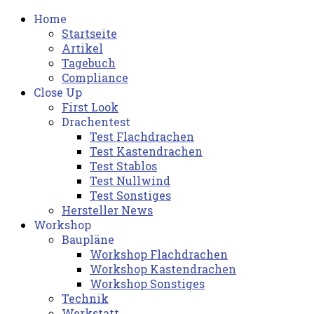
Home
Startseite
Artikel
Tagebuch
Compliance
Close Up
First Look
Drachentest
Test Flachdrachen
Test Kastendrachen
Test Stablos
Test Nullwind
Test Sonstiges
Hersteller News
Workshop
Baupläne
Workshop Flachdrachen
Workshop Kastendrachen
Workshop Sonstiges
Technik
Werkstatt