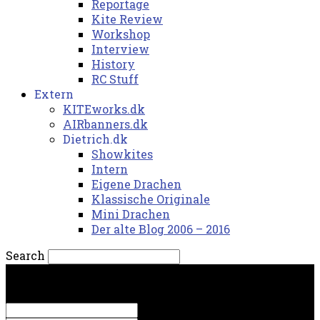
Reportage
Kite Review
Workshop
Interview
History
RC Stuff
Extern
KITEworks.dk
AIRbanners.dk
Dietrich.dk
Showkites
Intern
Eigene Drachen
Klassische Originale
Mini Drachen
Der alte Blog 2006 – 2016
Search
søndag, 9. august 2026.
Sign in
Welcome! Log into your account
your username