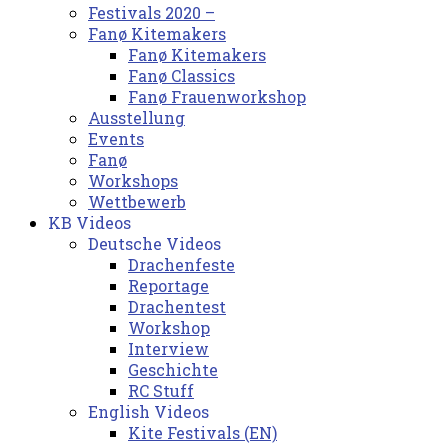
Festivals 2020 –
Fanø Kitemakers
Fanø Kitemakers
Fanø Classics
Fanø Frauenworkshop
Ausstellung
Events
Fanø
Workshops
Wettbewerb
KB Videos
Deutsche Videos
Drachenfeste
Reportage
Drachentest
Workshop
Interview
Geschichte
RC Stuff
English Videos
Kite Festivals (EN)