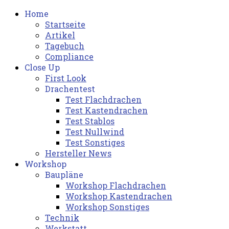
Home
Startseite
Artikel
Tagebuch
Compliance
Close Up
First Look
Drachentest
Test Flachdrachen
Test Kastendrachen
Test Stablos
Test Nullwind
Test Sonstiges
Hersteller News
Workshop
Baupläne
Workshop Flachdrachen
Workshop Kastendrachen
Workshop Sonstiges
Technik
Werkstatt