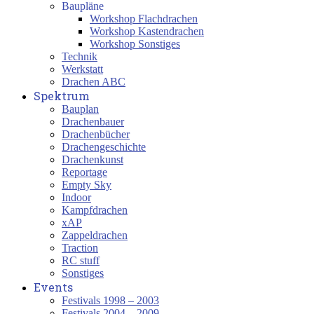
Baupläne
Workshop Flachdrachen
Workshop Kastendrachen
Workshop Sonstiges
Technik
Werkstatt
Drachen ABC
Spektrum
Bauplan
Drachenbauer
Drachenbücher
Drachengeschichte
Drachenkunst
Reportage
Empty Sky
Indoor
Kampfdrachen
xAP
Zappeldrachen
Traction
RC stuff
Sonstiges
Events
Festivals 1998 – 2003
Festivals 2004 – 2009