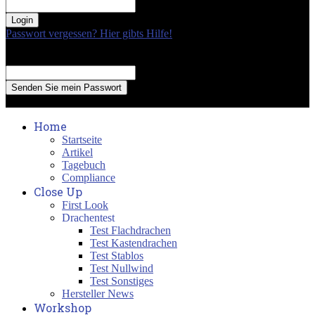
your password
Passwort vergessen? Hier gibts Hilfe!
Passwort Erneuerung
Recover your password
your email
A password will be e-mailed to you.
Home
Startseite
Artikel
Tagebuch
Compliance
Close Up
First Look
Drachentest
Test Flachdrachen
Test Kastendrachen
Test Stablos
Test Nullwind
Test Sonstiges
Hersteller News
Workshop