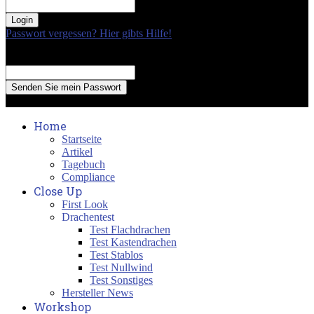
your password
Passwort vergessen? Hier gibts Hilfe!
Passwort Erneuerung
Recover your password
your email
A password will be e-mailed to you.
Home
Startseite
Artikel
Tagebuch
Compliance
Close Up
First Look
Drachentest
Test Flachdrachen
Test Kastendrachen
Test Stablos
Test Nullwind
Test Sonstiges
Hersteller News
Workshop