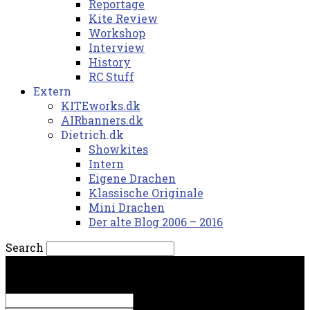
Reportage
Kite Review
Workshop
Interview
History
RC Stuff
Extern
KITEworks.dk
AIRbanners.dk
Dietrich.dk
Showkites
Intern
Eigene Drachen
Klassische Originale
Mini Drachen
Der alte Blog 2006 – 2016
Search
søndag, 9. august 2026.
Sign in
Welcome! Log into your account
your username