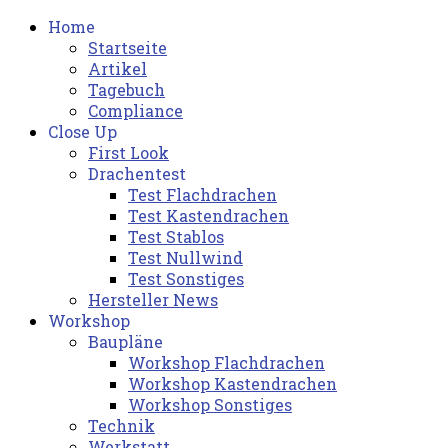
Home
Startseite
Artikel
Tagebuch
Compliance
Close Up
First Look
Drachentest
Test Flachdrachen
Test Kastendrachen
Test Stablos
Test Nullwind
Test Sonstiges
Hersteller News
Workshop
Baupläne
Workshop Flachdrachen
Workshop Kastendrachen
Workshop Sonstiges
Technik
Werkstatt