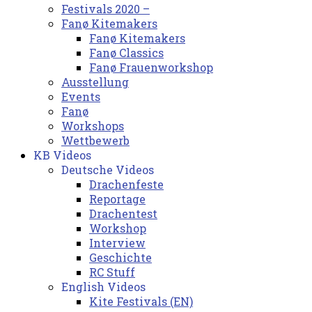
Festivals 2020 –
Fanø Kitemakers
Fanø Kitemakers
Fanø Classics
Fanø Frauenworkshop
Ausstellung
Events
Fanø
Workshops
Wettbewerb
KB Videos
Deutsche Videos
Drachenfeste
Reportage
Drachentest
Workshop
Interview
Geschichte
RC Stuff
English Videos
Kite Festivals (EN)