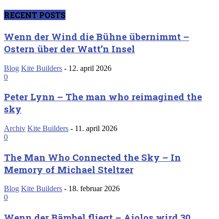
RECENT POSTS
Wenn der Wind die Bühne übernimmt –
Ostern über der Watt’n Insel
Blog
Kite Builders
-
12. april 2026
0
Peter Lynn – The man who reimagined the
sky
Archiv
Kite Builders
-
11. april 2026
0
The Man Who Connected the Sky – In
Memory of Michael Steltzer
Blog
Kite Builders
-
18. februar 2026
0
Wenn der Bämbel fliegt – Aiolos wird 30