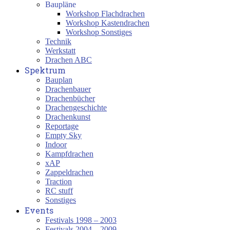
Baupläne
Workshop Flachdrachen
Workshop Kastendrachen
Workshop Sonstiges
Technik
Werkstatt
Drachen ABC
Spektrum
Bauplan
Drachenbauer
Drachenbücher
Drachengeschichte
Drachenkunst
Reportage
Empty Sky
Indoor
Kampfdrachen
xAP
Zappeldrachen
Traction
RC stuff
Sonstiges
Events
Festivals 1998 – 2003
Festivals 2004 – 2009