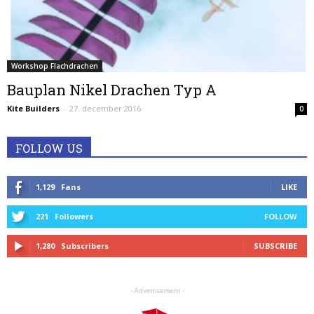
Workshop Flachdrachen
Bauplan Nikel Drachen Typ A
Kite Builders
-
27. december 2016
0
FOLLOW US
1,129
Fans
LIKE
221
Followers
FOLLOW
1,280
Subscribers
SUBSCRIBE
- Advertisement -