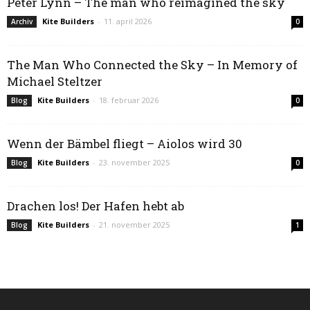
Peter Lynn – The man who reimagined the sky
Kite Builders
-
11. april 2026
Archiv
0
The Man Who Connected the Sky – In Memory of
Michael Steltzer
Kite Builders
-
18. februar 2026
Blog
0
Wenn der Bämbel fliegt – Aiolos wird 30
Kite Builders
-
23. november 2025
Blog
0
Drachen los! Der Hafen hebt ab
Kite Builders
-
21. november 2025
Blog
1