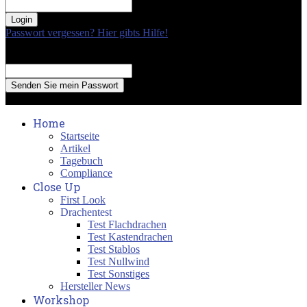
your password
Passwort vergessen? Hier gibts Hilfe!
Passwort Erneuerung
Recover your password
your email
A password will be e-mailed to you.
Home
Startseite
Artikel
Tagebuch
Compliance
Close Up
First Look
Drachentest
Test Flachdrachen
Test Kastendrachen
Test Stablos
Test Nullwind
Test Sonstiges
Hersteller News
Workshop