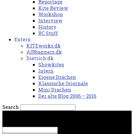
Reportage
Kite Review
Workshop
Interview
History
RC Stuff
Extern
KITEworks.dk
AIRbanners.dk
Dietrich.dk
Showkites
Intern
Eigene Drachen
Klassische Originale
Mini Drachen
Der alte Blog 2006 – 2016
Search
torsdag, 6. august 2026.
Sign in
Welcome! Log into your account
your username