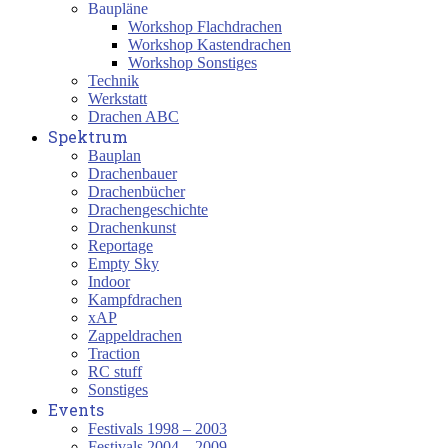
Baupläne
Workshop Flachdrachen
Workshop Kastendrachen
Workshop Sonstiges
Technik
Werkstatt
Drachen ABC
Spektrum
Bauplan
Drachenbauer
Drachenbücher
Drachengeschichte
Drachenkunst
Reportage
Empty Sky
Indoor
Kampfdrachen
xAP
Zappeldrachen
Traction
RC stuff
Sonstiges
Events
Festivals 1998 – 2003
Festivals 2004 – 2009