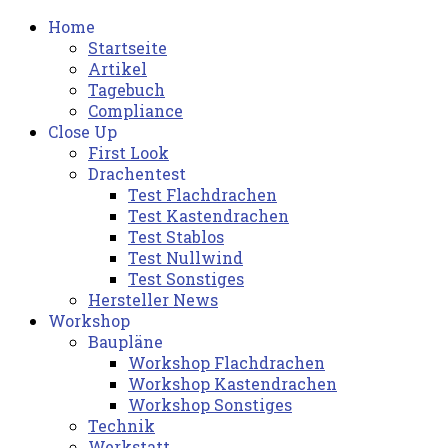
Home
Startseite
Artikel
Tagebuch
Compliance
Close Up
First Look
Drachentest
Test Flachdrachen
Test Kastendrachen
Test Stablos
Test Nullwind
Test Sonstiges
Hersteller News
Workshop
Baupläne
Workshop Flachdrachen
Workshop Kastendrachen
Workshop Sonstiges
Technik
Werkstatt