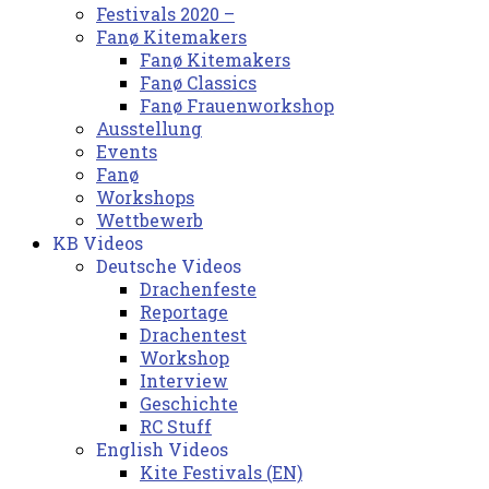
Festivals 2020 –
Fanø Kitemakers
Fanø Kitemakers
Fanø Classics
Fanø Frauenworkshop
Ausstellung
Events
Fanø
Workshops
Wettbewerb
KB Videos
Deutsche Videos
Drachenfeste
Reportage
Drachentest
Workshop
Interview
Geschichte
RC Stuff
English Videos
Kite Festivals (EN)