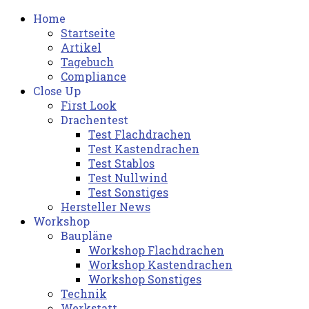
Home
Startseite
Artikel
Tagebuch
Compliance
Close Up
First Look
Drachentest
Test Flachdrachen
Test Kastendrachen
Test Stablos
Test Nullwind
Test Sonstiges
Hersteller News
Workshop
Baupläne
Workshop Flachdrachen
Workshop Kastendrachen
Workshop Sonstiges
Technik
Werkstatt