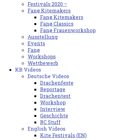
Festivals 2020 –
Fanø Kitemakers
Fanø Kitemakers
Fanø Classics
Fanø Frauenworkshop
Ausstellung
Events
Fanø
Workshops
Wettbewerb
KB Videos
Deutsche Videos
Drachenfeste
Reportage
Drachentest
Workshop
Interview
Geschichte
RC Stuff
English Videos
Kite Festivals (EN)