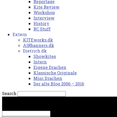
Reportage
Kite Review
Workshop
Interview
History
RC Stuff
Extern
KITEworks.dk
AIRbanners.dk
Dietrich.dk
Showkites
Intern
Eigene Drachen
Klassische Originale
Mini Drachen
Der alte Blog 2006 – 2016
Search
torsdag, 6. august 2026.
Sign in
Welcome! Log into your account
your username