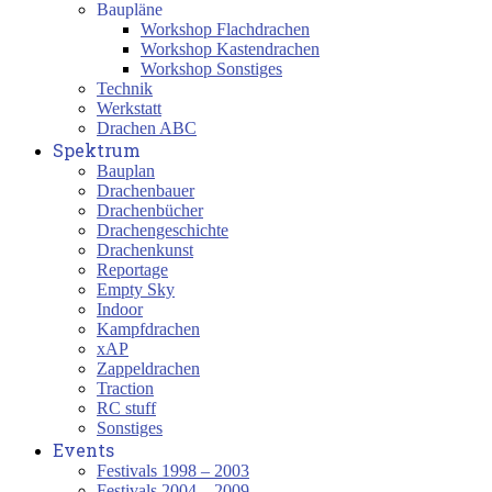
Baupläne
Workshop Flachdrachen
Workshop Kastendrachen
Workshop Sonstiges
Technik
Werkstatt
Drachen ABC
Spektrum
Bauplan
Drachenbauer
Drachenbücher
Drachengeschichte
Drachenkunst
Reportage
Empty Sky
Indoor
Kampfdrachen
xAP
Zappeldrachen
Traction
RC stuff
Sonstiges
Events
Festivals 1998 – 2003
Festivals 2004 – 2009