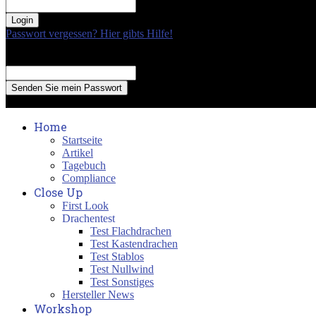
your password
Passwort vergessen? Hier gibts Hilfe!
Passwort Erneuerung
Recover your password
your email
A password will be e-mailed to you.
Home
Startseite
Artikel
Tagebuch
Compliance
Close Up
First Look
Drachentest
Test Flachdrachen
Test Kastendrachen
Test Stablos
Test Nullwind
Test Sonstiges
Hersteller News
Workshop