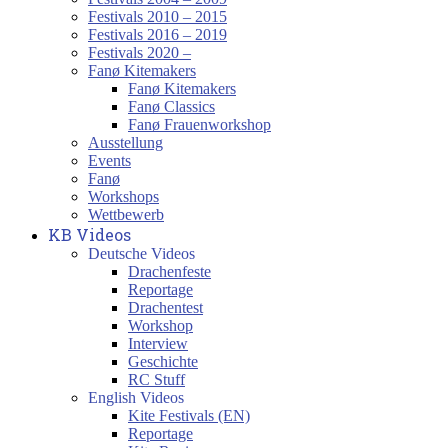
Festivals 2010 – 2015
Festivals 2016 – 2019
Festivals 2020 –
Fanø Kitemakers
Fanø Kitemakers
Fanø Classics
Fanø Frauenworkshop
Ausstellung
Events
Fanø
Workshops
Wettbewerb
KB Videos
Deutsche Videos
Drachenfeste
Reportage
Drachentest
Workshop
Interview
Geschichte
RC Stuff
English Videos
Kite Festivals (EN)
Reportage