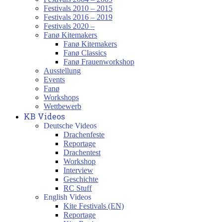
Festivals 2010 – 2015
Festivals 2016 – 2019
Festivals 2020 –
Fanø Kitemakers
Fanø Kitemakers
Fanø Classics
Fanø Frauenworkshop
Ausstellung
Events
Fanø
Workshops
Wettbewerb
KB Videos
Deutsche Videos
Drachenfeste
Reportage
Drachentest
Workshop
Interview
Geschichte
RC Stuff
English Videos
Kite Festivals (EN)
Reportage