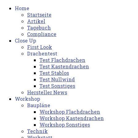
Home
Startseite
Artikel
Tagebuch
Compliance
Close Up
First Look
Drachentest
Test Flachdrachen
Test Kastendrachen
Test Stablos
Test Nullwind
Test Sonstiges
Hersteller News
Workshop
Baupläne
Workshop Flachdrachen
Workshop Kastendrachen
Workshop Sonstiges
Technik
Werkstatt