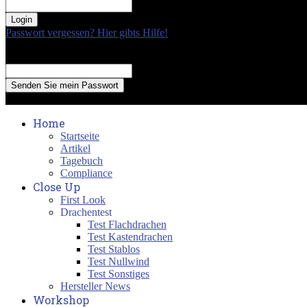
your password
Passwort vergessen? Hier gibts Hilfe!
Passwort Erneuerung
Recover your password
your email
A password will be e-mailed to you.
Home
Startseite
Artikel
Tagebuch
Compliance
Close Up
First Look
Drachentest
Test Flachdrachen
Test Kastendrachen
Test Stablos
Test Nullwind
Test Sonstiges
Hersteller News
Workshop