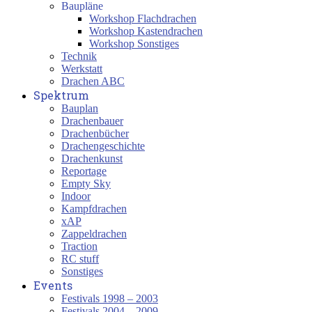
Baupläne
Workshop Flachdrachen
Workshop Kastendrachen
Workshop Sonstiges
Technik
Werkstatt
Drachen ABC
Spektrum
Bauplan
Drachenbauer
Drachenbücher
Drachengeschichte
Drachenkunst
Reportage
Empty Sky
Indoor
Kampfdrachen
xAP
Zappeldrachen
Traction
RC stuff
Sonstiges
Events
Festivals 1998 – 2003
Festivals 2004 – 2009