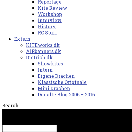
Reportage
Kite Review
Workshop
Interview
History
RC Stuff
Extern
KITEworks.dk
AIRbanners.dk
Dietrich.dk
Showkites
Intern
Eigene Drachen
Klassische Originale
Mini Drachen
Der alte Blog 2006 – 2016
Search
fredag, 7. august 2026.
Sign in
Welcome! Log into your account
your username