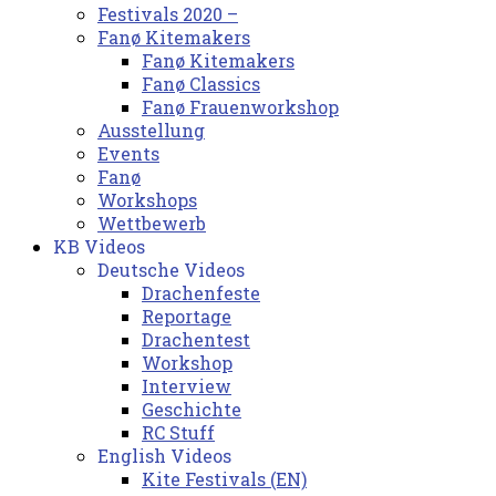
Festivals 2020 –
Fanø Kitemakers
Fanø Kitemakers
Fanø Classics
Fanø Frauenworkshop
Ausstellung
Events
Fanø
Workshops
Wettbewerb
KB Videos
Deutsche Videos
Drachenfeste
Reportage
Drachentest
Workshop
Interview
Geschichte
RC Stuff
English Videos
Kite Festivals (EN)