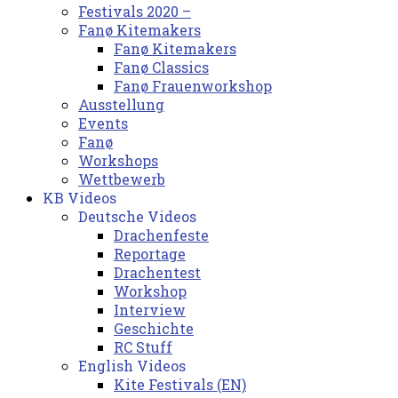
Festivals 2020 –
Fanø Kitemakers
Fanø Kitemakers
Fanø Classics
Fanø Frauenworkshop
Ausstellung
Events
Fanø
Workshops
Wettbewerb
KB Videos
Deutsche Videos
Drachenfeste
Reportage
Drachentest
Workshop
Interview
Geschichte
RC Stuff
English Videos
Kite Festivals (EN)