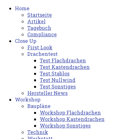
Home
Startseite
Artikel
Tagebuch
Compliance
Close Up
First Look
Drachentest
Test Flachdrachen
Test Kastendrachen
Test Stablos
Test Nullwind
Test Sonstiges
Hersteller News
Workshop
Baupläne
Workshop Flachdrachen
Workshop Kastendrachen
Workshop Sonstiges
Technik
Werkstatt