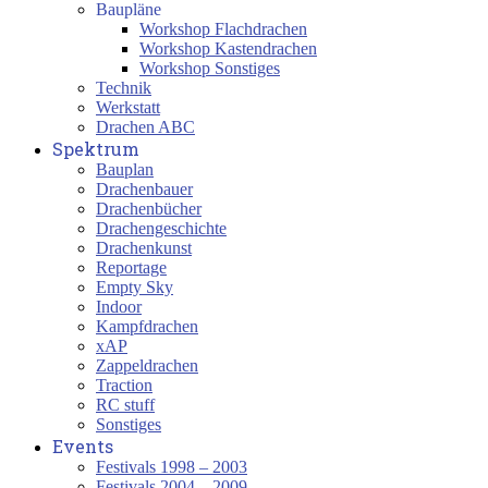
Baupläne
Workshop Flachdrachen
Workshop Kastendrachen
Workshop Sonstiges
Technik
Werkstatt
Drachen ABC
Spektrum
Bauplan
Drachenbauer
Drachenbücher
Drachengeschichte
Drachenkunst
Reportage
Empty Sky
Indoor
Kampfdrachen
xAP
Zappeldrachen
Traction
RC stuff
Sonstiges
Events
Festivals 1998 – 2003
Festivals 2004 – 2009