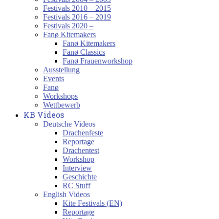
Festivals 2010 – 2015
Festivals 2016 – 2019
Festivals 2020 –
Fanø Kitemakers
Fanø Kitemakers
Fanø Classics
Fanø Frauenworkshop
Ausstellung
Events
Fanø
Workshops
Wettbewerb
KB Videos
Deutsche Videos
Drachenfeste
Reportage
Drachentest
Workshop
Interview
Geschichte
RC Stuff
English Videos
Kite Festivals (EN)
Reportage