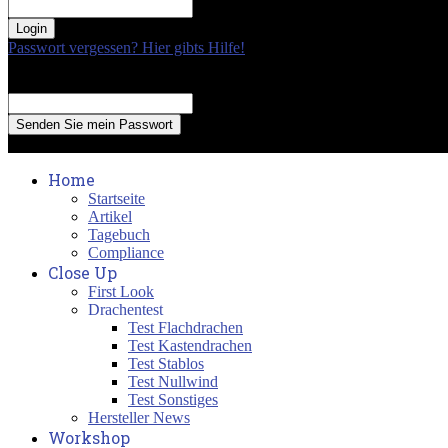
your password
Passwort vergessen? Hier gibts Hilfe!
Passwort Erneuerung
Recover your password
your email
A password will be e-mailed to you.
Home
Startseite
Artikel
Tagebuch
Compliance
Close Up
First Look
Drachentest
Test Flachdrachen
Test Kastendrachen
Test Stablos
Test Nullwind
Test Sonstiges
Hersteller News
Workshop