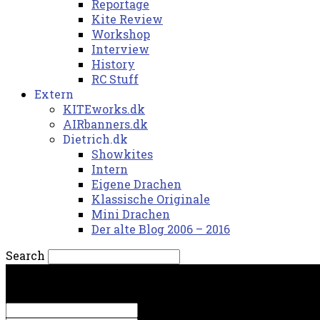
Reportage
Kite Review
Workshop
Interview
History
RC Stuff
Extern
KITEworks.dk
AIRbanners.dk
Dietrich.dk
Showkites
Intern
Eigene Drachen
Klassische Originale
Mini Drachen
Der alte Blog 2006 – 2016
Search
fredag, 7. august 2026.
Sign in
Welcome! Log into your account
your username