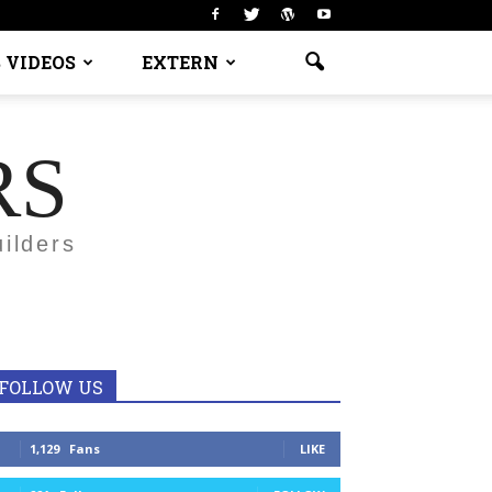
 VIDEOS
EXTERN
RS
ilders
FOLLOW US
1,129
Fans
LIKE