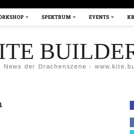
ORKSHOP
SPEKTRUM
EVENTS
KB
ITE BUILDE
e News der Drachenszene - www.kite.bu
h