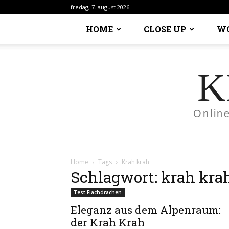
fredag, 7. august 2026.
HOME
CLOSE UP
W
K
Onlin
Home
Tags
Krah krah
Schlagwort: krah kra
Test Flachdrachen
Eleganz aus dem Alpenraum:
der Krah Krah