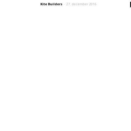
Kite Builders
-
27. december 2016