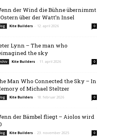
enn der Wind die Bühne übernimmt
 Ostern über der Watt’n Insel
Kite Builders
-
12. april 2026
log
0
eter Lynn – The man who
eimagined the sky
Kite Builders
-
11. april 2026
rchiv
0
he Man Who Connected the Sky – In
emory of Michael Steltzer
Kite Builders
-
18. februar 2026
log
0
enn der Bämbel fliegt – Aiolos wird
0
Kite Builders
-
23. november 2025
log
0