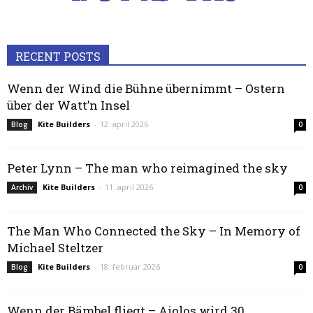
RECENT POSTS
Wenn der Wind die Bühne übernimmt – Ostern
über der Watt’n Insel
Kite Builders
-
12. april 2026
Blog
0
Peter Lynn – The man who reimagined the sky
Kite Builders
-
11. april 2026
Archiv
0
The Man Who Connected the Sky – In Memory of
Michael Steltzer
Kite Builders
-
18. februar 2026
Blog
0
Wenn der Bämbel fliegt – Aiolos wird 30