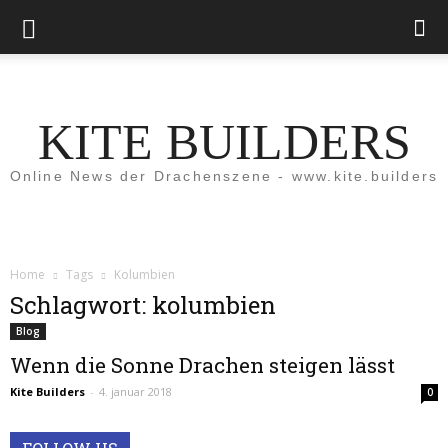
KITE BUILDERS
Online News der Drachenszene - www.kite.builders
Home
Tags
Kolumbien
Schlagwort: kolumbien
Blog
Wenn die Sonne Drachen steigen lässt
Kite Builders
-
4. januar 2018
0