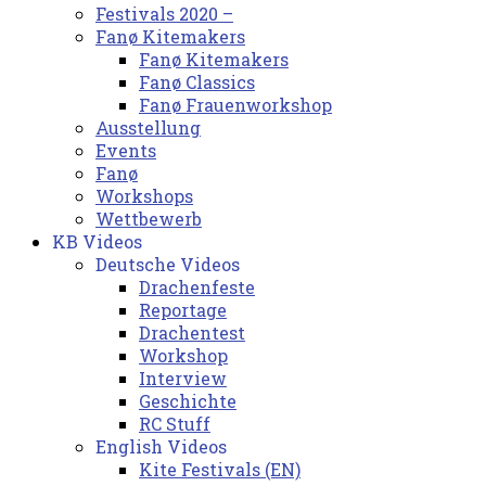
Festivals 2020 –
Fanø Kitemakers
Fanø Kitemakers
Fanø Classics
Fanø Frauenworkshop
Ausstellung
Events
Fanø
Workshops
Wettbewerb
KB Videos
Deutsche Videos
Drachenfeste
Reportage
Drachentest
Workshop
Interview
Geschichte
RC Stuff
English Videos
Kite Festivals (EN)