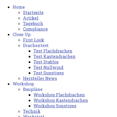
Home
Startseite
Artikel
Tagebuch
Compliance
Close Up
First Look
Drachentest
Test Flachdrachen
Test Kastendrachen
Test Stablos
Test Nullwind
Test Sonstiges
Hersteller News
Workshop
Baupläne
Workshop Flachdrachen
Workshop Kastendrachen
Workshop Sonstiges
Technik
Werkstatt