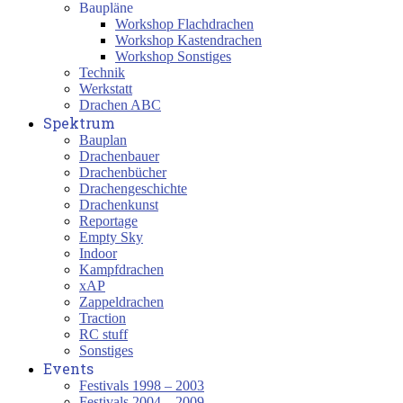
Baupläne
Workshop Flachdrachen
Workshop Kastendrachen
Workshop Sonstiges
Technik
Werkstatt
Drachen ABC
Spektrum
Bauplan
Drachenbauer
Drachenbücher
Drachengeschichte
Drachenkunst
Reportage
Empty Sky
Indoor
Kampfdrachen
xAP
Zappeldrachen
Traction
RC stuff
Sonstiges
Events
Festivals 1998 – 2003
Festivals 2004 – 2009