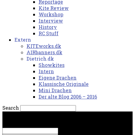
Reportage
Kite Review
Workshop
Interview
History
RC Stuff
Extern
KITEworks.dk
AIRbanners.dk
Dietrich.dk
Showkites
Intern
Eigene Drachen
Klassische Originale
Mini Drachen
Der alte Blog 2006 – 2016
Search
søndag, 9. august 2026.
Sign in
Welcome! Log into your account
your username