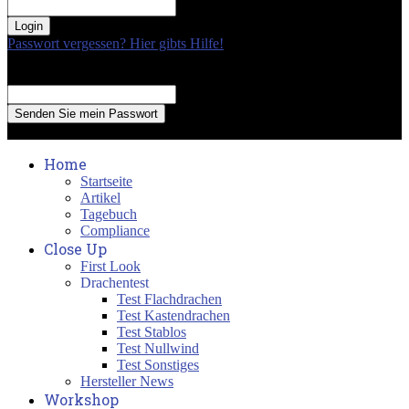
your password
Passwort vergessen? Hier gibts Hilfe!
Passwort Erneuerung
Recover your password
your email
A password will be e-mailed to you.
Home
Startseite
Artikel
Tagebuch
Compliance
Close Up
First Look
Drachentest
Test Flachdrachen
Test Kastendrachen
Test Stablos
Test Nullwind
Test Sonstiges
Hersteller News
Workshop