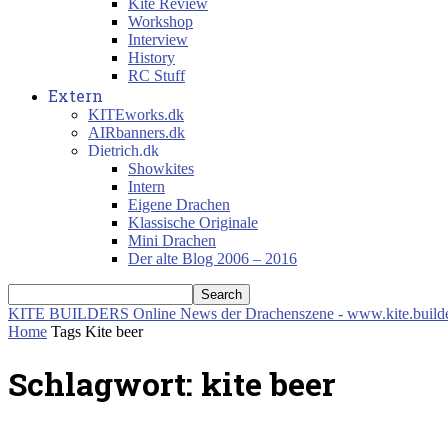
Kite Review
Workshop
Interview
History
RC Stuff
Extern
KITEworks.dk
AIRbanners.dk
Dietrich.dk
Showkites
Intern
Eigene Drachen
Klassische Originale
Mini Drachen
Der alte Blog 2006 – 2016
KITE BUILDERS
Online News der Drachenszene - www.kite.build
Home
Tags
Kite beer
Schlagwort: kite beer