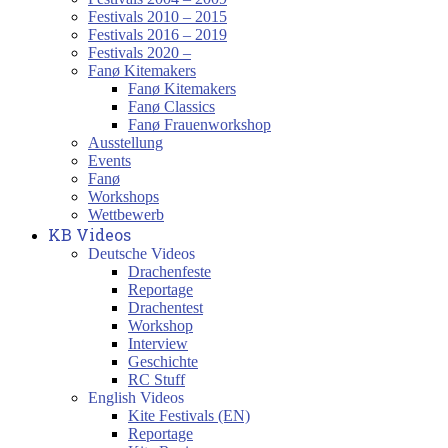
Festivals 2010 – 2015
Festivals 2016 – 2019
Festivals 2020 –
Fanø Kitemakers
Fanø Kitemakers
Fanø Classics
Fanø Frauenworkshop
Ausstellung
Events
Fanø
Workshops
Wettbewerb
KB Videos
Deutsche Videos
Drachenfeste
Reportage
Drachentest
Workshop
Interview
Geschichte
RC Stuff
English Videos
Kite Festivals (EN)
Reportage