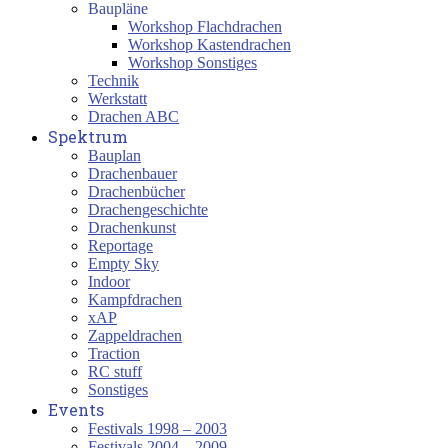
Baupläne
Workshop Flachdrachen
Workshop Kastendrachen
Workshop Sonstiges
Technik
Werkstatt
Drachen ABC
Spektrum
Bauplan
Drachenbauer
Drachenbücher
Drachengeschichte
Drachenkunst
Reportage
Empty Sky
Indoor
Kampfdrachen
xAP
Zappeldrachen
Traction
RC stuff
Sonstiges
Events
Festivals 1998 – 2003
Festivals 2004 – 2009