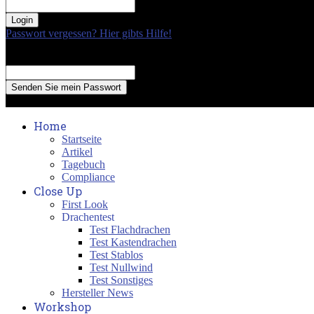
your password
Passwort vergessen? Hier gibts Hilfe!
Passwort Erneuerung
Recover your password
your email
A password will be e-mailed to you.
Home
Startseite
Artikel
Tagebuch
Compliance
Close Up
First Look
Drachentest
Test Flachdrachen
Test Kastendrachen
Test Stablos
Test Nullwind
Test Sonstiges
Hersteller News
Workshop