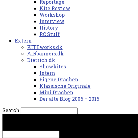
Reportage
Kite Review
Workshop
Interview
History
RC Stuff
Extern
KITEworks.dk
AIRbanners.dk
Dietrich.dk
Showkites
Intern
Eigene Drachen
Klassische Originale
Mini Drachen
Der alte Blog 2006 – 2016
Search
torsdag, 6. august 2026.
Sign in
Welcome! Log into your account
your username