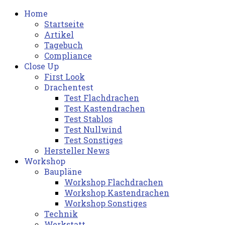
Home
Startseite
Artikel
Tagebuch
Compliance
Close Up
First Look
Drachentest
Test Flachdrachen
Test Kastendrachen
Test Stablos
Test Nullwind
Test Sonstiges
Hersteller News
Workshop
Baupläne
Workshop Flachdrachen
Workshop Kastendrachen
Workshop Sonstiges
Technik
Werkstatt