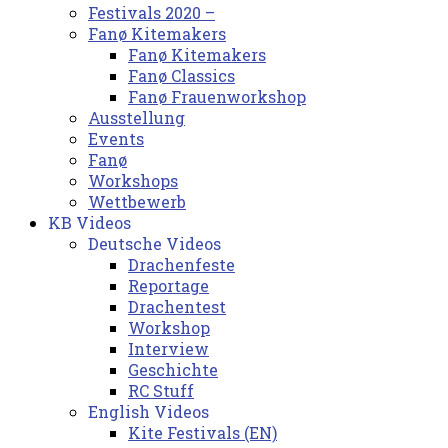
Festivals 2020 –
Fanø Kitemakers
Fanø Kitemakers
Fanø Classics
Fanø Frauenworkshop
Ausstellung
Events
Fanø
Workshops
Wettbewerb
KB Videos
Deutsche Videos
Drachenfeste
Reportage
Drachentest
Workshop
Interview
Geschichte
RC Stuff
English Videos
Kite Festivals (EN)