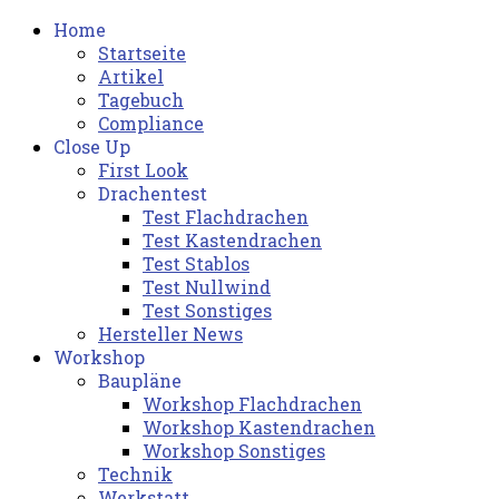
Home
Startseite
Artikel
Tagebuch
Compliance
Close Up
First Look
Drachentest
Test Flachdrachen
Test Kastendrachen
Test Stablos
Test Nullwind
Test Sonstiges
Hersteller News
Workshop
Baupläne
Workshop Flachdrachen
Workshop Kastendrachen
Workshop Sonstiges
Technik
Werkstatt