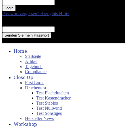
your password
Passwort vergessen? Hier gibts Hilfe!
Passwort Erneuerung
Recover your password
your email
A password will be e-mailed to you.
Home
Startseite
Artikel
Tagebuch
Compliance
Close Up
First Look
Drachentest
Test Flachdrachen
Test Kastendrachen
Test Stablos
Test Nullwind
Test Sonstiges
Hersteller News
Workshop