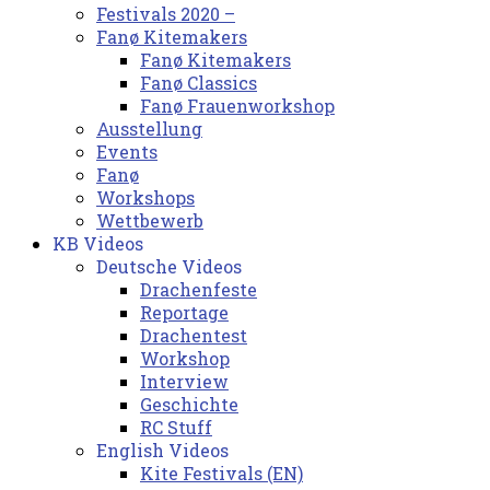
Festivals 2020 –
Fanø Kitemakers
Fanø Kitemakers
Fanø Classics
Fanø Frauenworkshop
Ausstellung
Events
Fanø
Workshops
Wettbewerb
KB Videos
Deutsche Videos
Drachenfeste
Reportage
Drachentest
Workshop
Interview
Geschichte
RC Stuff
English Videos
Kite Festivals (EN)