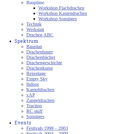
Baupläne
Workshop Flachdrachen
Workshop Kastendrachen
Workshop Sonstiges
Technik
Werkstatt
Drachen ABC
Spektrum
Bauplan
Drachenbauer
Drachenbücher
Drachengeschichte
Drachenkunst
Reportage
Empty Sky
Indoor
Kampfdrachen
xAP
Zappeldrachen
Traction
RC stuff
Sonstiges
Events
Festivals 1998 – 2003
Festivals 2004 – 2009