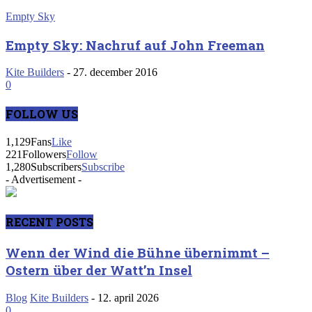
Empty Sky
Empty Sky: Nachruf auf John Freeman
Kite Builders
-
27. december 2016
0
FOLLOW US
1,129
Fans
Like
221
Followers
Follow
1,280
Subscribers
Subscribe
- Advertisement -
RECENT POSTS
Wenn der Wind die Bühne übernimmt –
Ostern über der Watt’n Insel
Blog
Kite Builders
-
12. april 2026
0