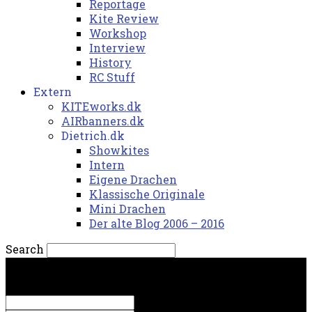
Reportage
Kite Review
Workshop
Interview
History
RC Stuff
Extern
KITEworks.dk
AIRbanners.dk
Dietrich.dk
Showkites
Intern
Eigene Drachen
Klassische Originale
Mini Drachen
Der alte Blog 2006 – 2016
Search
søndag, 9. august 2026.
Sign in
Welcome! Log into your account
your username